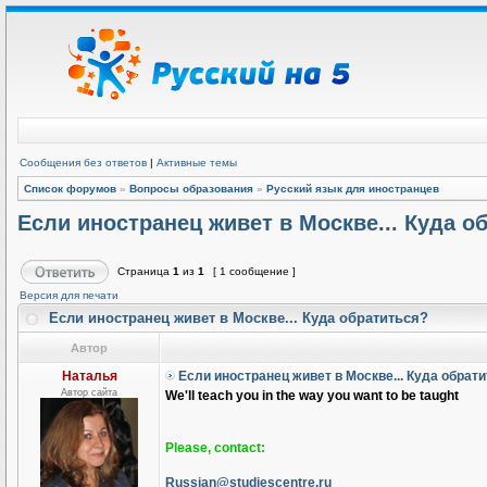
Сообщения без ответов
|
Активные темы
Список форумов
»
Вопросы образования
»
Русский язык для иностранцев
Если иностранец живет в Москве... Куда о
Страница
1
из
1
[ 1 сообщение ]
Версия для печати
Если иностранец живет в Москве... Куда обратиться?
Автор
Наталья
Если иностранец живет в Москве... Куда обрат
Автор сайта
We'll teach you in the way you want to be taught
Please, contact:
Russian@studiescentre.ru