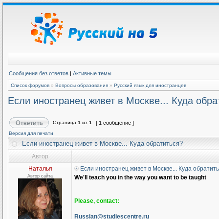
Сообщения без ответов
|
Активные темы
Список форумов
»
Вопросы образования
»
Русский язык для иностранцев
Если иностранец живет в Москве... Куда обра
Страница
1
из
1
[ 1 сообщение ]
Версия для печати
Если иностранец живет в Москве... Куда обратиться?
Автор
Наталья
Если иностранец живет в Москве... Куда обратит
Автор сайта
We'll teach you in the way you want to be taught
Please, contact:
Russian@studiescentre.ru