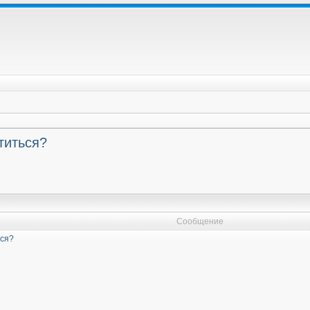
титься?
Сообщение
ься?