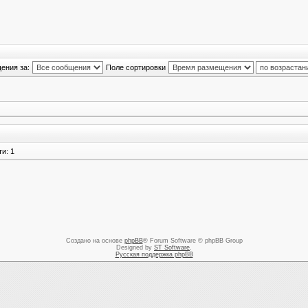
ения за:
Поле сортировки
и: 1
Создано на основе
phpBB
® Forum Software © phpBB Group
Designed by
ST Software
.
Русская поддержка phpBB