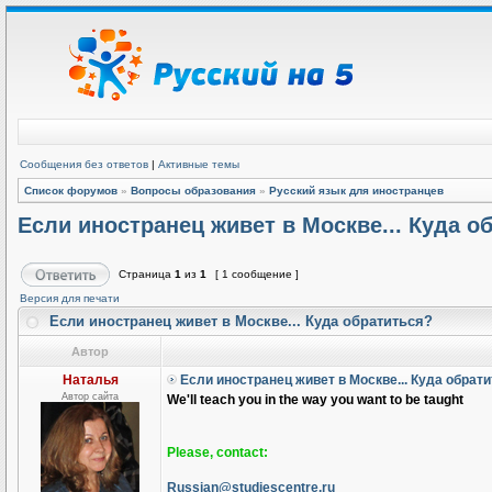
Сообщения без ответов
|
Активные темы
Список форумов
»
Вопросы образования
»
Русский язык для иностранцев
Если иностранец живет в Москве... Куда о
Страница
1
из
1
[ 1 сообщение ]
Версия для печати
Если иностранец живет в Москве... Куда обратиться?
Автор
Наталья
Если иностранец живет в Москве... Куда обрат
Автор сайта
We'll teach you in the way you want to be taught
Please, contact:
Russian@studiescentre.ru