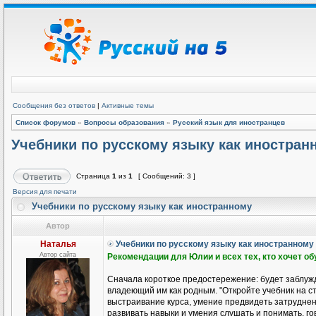
Сообщения без ответов
|
Активные темы
Список форумов
»
Вопросы образования
»
Русский язык для иностранцев
Учебники по русскому языку как иностран
Страница
1
из
1
[ Сообщений: 3 ]
Версия для печати
Учебники по русскому языку как иностранному
Автор
Наталья
Учебники по русскому языку как иностранному
Автор сайта
Рекомендации для Юлии и всех тех, кто хочет о
Сначала короткое предостережение: будет заблужд
владеющий им как родным. "Откройте учебник на ст
выстраивание курса, умение предвидеть затруднени
развивать навыки и умения слушать и понимать, гов