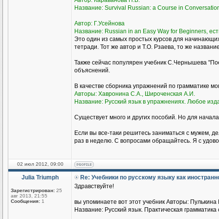
Автор: Караванова Н.Б.
Название: Survival Russian: а Course in Conversati
Автор: Г.Усейнова
Название: Russian in an Easy Way for Beginners, ест
Это один из самых простых курсов для начинающи
тетради. Тот же автор и Т.О. Рзаева, то же названи
Также сейчас популярен учебник С.Чернышева "Пое
объяснений.
В качестве сборника упражнений по грамматике м
Авторы: Хавронина С.А., Широченская А.И.
Название: Русский язык в упражнениях. Любое изд
Существует много и других пособий. Но для начала
Если вы все-таки решитесь заниматься с мужем, де
раз в неделю. С вопросами обращайтесь. Я с удово
02 июл 2012, 09:00
Julia Triumph
Re: Учебники по русскому языку как иностран
Здравствуйте!
Зарегистрирован:
25
авг 2013, 21:55
Сообщения:
1
вы упоминаете вот этот учебник Авторы: Пулькина И
Название: Русский язык. Практическая грамматика с