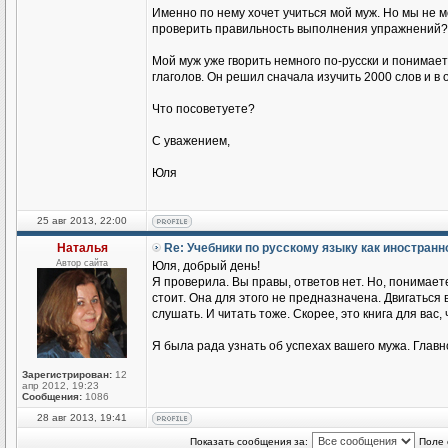
Именно по нему хочет учиться мой муж. Но мы не 
проверить правильность выполнения упражнений?
Мой муж уже гворить немного по-русски и понимае
глаголов. Он решил сначала изучить 2000 слов и в
Что посоветуете?
С уважением,
Юля
25 авг 2013, 22:00
Наталья
Re: Учебники по русскому языку как иностран
Автор сайта
Юля, добрый день!
Я проверила. Вы правы, ответов нет. Но, понимаете
стоит. Она для этого не предназначена. Двигаться
слушать. И читать тоже. Скорее, это книга для вас,
Я была рада узнать об успехах вашего мужа. Главн
Зарегистрирован:
12
апр 2012, 19:23
Сообщения:
1086
28 авг 2013, 19:41
Показать сообщения за:
Поле 