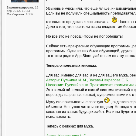
Зарегистрирован:
12
Языковые курсы или, что еще лучше, индивидуал
апр 2012, 19:23
Если вы не получили специальность преподавателя р
Сообщения:
1086
как вам это представлялось сначала.
Часто вы 
Дело в том, что носители языка владеют им бессоз
Но все это не повод, чтобы не попробовать!
Сейчас есть прекрасные обучающие программы, ра
программы. Одна из них была обучающей, другая - 
то в этом роде в Аpp Store, дайте нам ссылку, пожа
Теперь о полезных книжках.
Для вас, именно для вас, а не для вашего мужа, ре
Авторы: Пулькина И. М., Захава-Некрасова Е. Б.
Название: Русский язык. Практическая грамматика с
Это самый объемный и самый систематический спр
переводы на разные языки), с упражнениями и с о
Мужу его показывать не советую
, вид этого сп
объемом. Не нужно читать все подряд. Но когда чт
сложная из ваших будущих забот. Если вы будете пр
использовать.
Теперь о книжках для мужа.