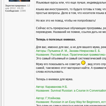
Языковые курсы или, что еще лучше, индивидуаль
Зарегистрирован:
12
апр 2012, 19:23
языка как иностранного, то будьте готовы к тому, ч
Сообщения:
1086
простые вопросы. Дело в том, что носители языка 
Но все это не повод, чтобы не попробовать!
Сейчас есть прекрасные обучающие программы, ра
переводчик. Названий не помню, ссылок дать не мог
Теперь о полезных книжках.
Для вас, именно для вас, а не для вашего мужа, ре
Авторы: Пулькина И. М., Захава-Некрасова Е. Б.
Название: Русский язык. Практическая грамматика с
Это самый объемный и самый систематический спра
Мужу его показывать не советую
, вид этого сп
самой, там можно этот материал найти. А грамматик
слова использовать.
Теперь о книжках для мужа.
Автор: Караванова Н.Б.
Название: Survival Russian: а Course in Conversati
Автор: Г.Усейнова
Название: Russian in an Easy Way for Beginners, ест
Это один из самых простых курсов для начинающих,