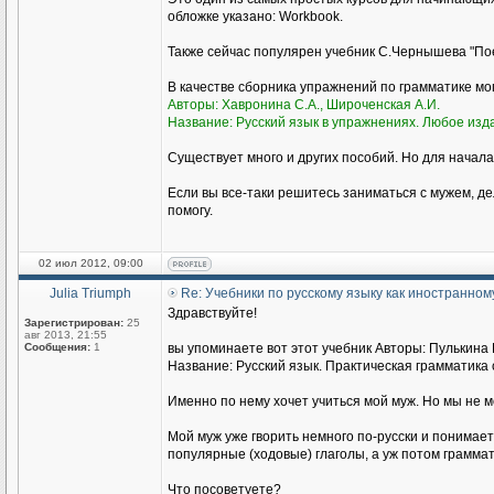
обложке указано: Workbook.
Также сейчас популярен учебник С.Чернышева "Пое
В качестве сборника упражнений по грамматике м
Авторы: Хавронина С.А., Широченская А.И.
Название: Русский язык в упражнениях. Любое изд
Существует много и других пособий. Но для начала
Если вы все-таки решитесь заниматься с мужем, де
помогу.
02 июл 2012, 09:00
Julia Triumph
Re: Учебники по русскому языку как иностранном
Здравствуйте!
Зарегистрирован:
25
авг 2013, 21:55
Сообщения:
1
вы упоминаете вот этот учебник Авторы: Пулькина И
Название: Русский язык. Практическая грамматика с
Именно по нему хочет учиться мой муж. Но мы не 
Мой муж уже гворить немного по-русски и понимае
популярные (ходовые) глаголы, а уж потом граммат
Что посоветуете?