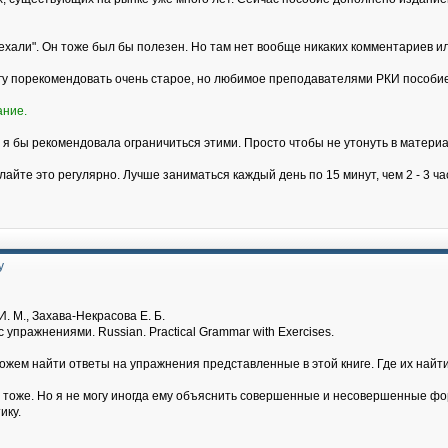
хали". Он тоже был бы полезен. Но там нет вообще никаких комментариев и
огу порекомендовать очень старое, но любимое преподавателями РКИ пособие
ание.
 я бы рекомендовала ограничиться этими. Просто чтобы не утонуть в материа
лайте это регулярно. Лучше заниматься каждый день по 15 минут, чем 2 - 3 ч
у
. М., Захава-Некрасова Е. Б.
 упражнениями. Russian. Practical Grammar with Exercises.
можем найти ответы на упражнения представленные в этой книге. Где их на
т тоже. Но я не могу иногда ему объяснить совершенные и несовершенные фор
ику.