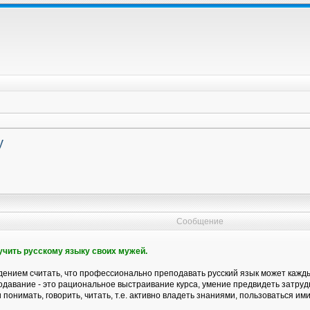
у
Сообщение
бучить русскому языку своих мужей.
ением считать, что профессионально преподавать русский язык может каждый
давание - это рациональное выстраивание курса, умение предвидеть затрудн
 понимать, говорить, читать, т.е. активно владеть знаниями, пользоваться ими