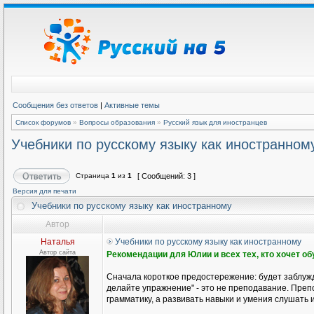
Сообщения без ответов
|
Активные темы
Список форумов
»
Вопросы образования
»
Русский язык для иностранцев
Учебники по русскому языку как иностранном
Страница
1
из
1
[ Сообщений: 3 ]
Версия для печати
Учебники по русскому языку как иностранному
Автор
Наталья
Учебники по русскому языку как иностранному
Автор сайта
Рекомендации для Юлии и всех тех, кто хочет о
Сначала короткое предостережение: будет заблужд
делайте упражнение" - это не преподавание. Препо
грамматику, а развивать навыки и умения слушать и