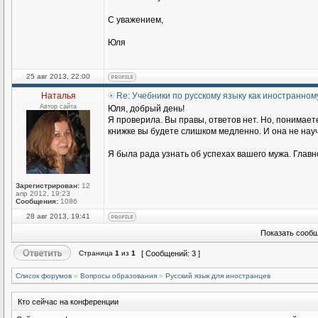
С уважением,
Юля
25 авг 2013, 22:00
Наталья
Re: Учебники по русскому языку как иностранном
Автор сайта
Юля, добрый день!
Я проверила. Вы правы, ответов нет. Но, понимаете
книжке вы будете слишком медленно. И она не научи
Я была рада узнать об успехах вашего мужа. Главн
Зарегистрирован:
12
апр 2012, 19:23
Сообщения:
1086
28 авг 2013, 19:41
Показать сообщ
Страница
1
из
1
[ Сообщений: 3 ]
Список форумов
»
Вопросы образования
»
Русский язык для иностранцев
Кто сейчас на конференции