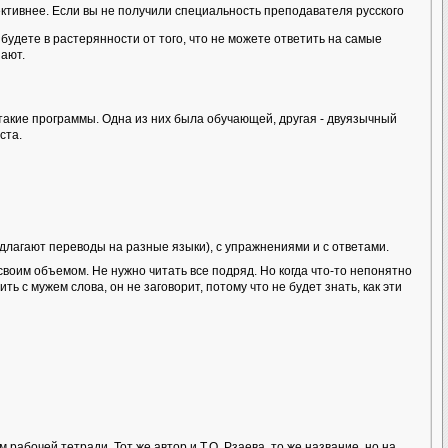
тивнее. Если вы не получили специальность преподавателя русского
будете в растерянности от того, что не можете ответить на самые
нают.
акие программы. Одна из них была обучающей, другая - двуязычный
ста.
длагают переводы на разные языки), с упражнениями и с ответами.
своим объемом. Не нужно читать все подряд. Но когда что-то непонятно
ь с мужем слова, он не заговорит, потому что не будет знать, как эти
абочей тетради. Тот же автор и Т.О. Рзаева, то же название, но на