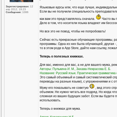
Зарегистрирован:
12
Языковые курсы или, что еще лучше, индивидуал
апр 2012, 19:23
Если вы не получили специальность преподавателя р
Сообщения:
1086
как вам это представлялось сначала.
Часто вы 
Дело в том, что носители языка владеют им бессоз
Но все это не повод, чтобы не попробовать!
Сейчас есть прекрасные обучающие программы, ра
программы. Одна из них была обучающей, другая - 
то в этом роде в Аpp Store, дайте нам ссылку, пожа
Теперь о полезных книжках.
Для вас, именно для вас, а не для вашего мужа, ре
Авторы: Пулькина И. М., Захава-Некрасова Е. Б.
Название: Русский язык. Практическая грамматика с
Это самый объемный и самый систематический спр
переводы на разные языки), с упражнениями и с о
Мужу его показывать не советую
, вид этого сп
объемом. Не нужно читать все подряд. Но когда чт
сложная из ваших будущих забот. Если вы будете пр
использовать.
Теперь о книжках для мужа.