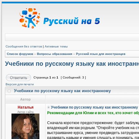
Сообщения без ответов
|
Активные темы
Список форумов
»
Вопросы образования
»
Русский язык для иностранцев
Учебники по русскому языку как иностран
Страница
1
из
1
[ Сообщений: 3 ]
Версия для печати
Учебники по русскому языку как иностранному
Автор
Наталья
Учебники по русскому языку как иностранному
Автор сайта
Рекомендации для Юлии и всех тех, кто хочет о
Сначала короткое предостережение: будет заблужд
владеющий им как родным. "Откройте учебник на ст
выстраивание курса, умение предвидеть затруднени
развивать навыки и умения слушать и понимать, гов