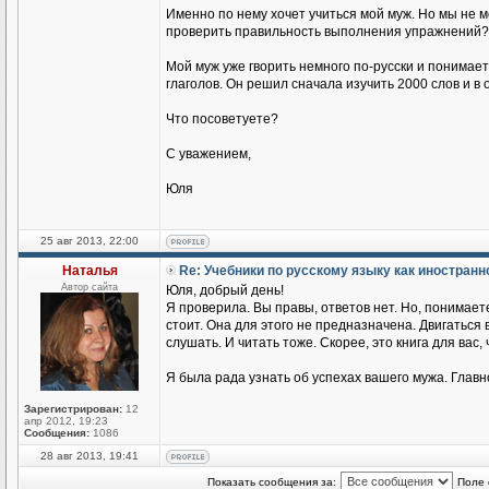
Именно по нему хочет учиться мой муж. Но мы не 
проверить правильность выполнения упражнений?
Мой муж уже гворить немного по-русски и понимае
глаголов. Он решил сначала изучить 2000 слов и в
Что посоветуете?
С уважением,
Юля
25 авг 2013, 22:00
Наталья
Re: Учебники по русскому языку как иностран
Автор сайта
Юля, добрый день!
Я проверила. Вы правы, ответов нет. Но, понимаете
стоит. Она для этого не предназначена. Двигаться
слушать. И читать тоже. Скорее, это книга для вас,
Я была рада узнать об успехах вашего мужа. Главн
Зарегистрирован:
12
апр 2012, 19:23
Сообщения:
1086
28 авг 2013, 19:41
Показать сообщения за:
Поле 