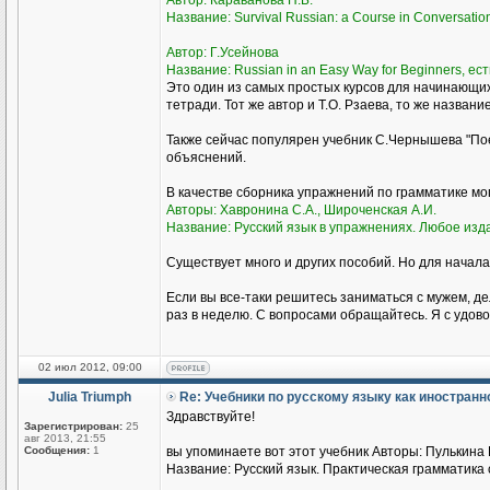
Автор: Караванова Н.Б.
Название: Survival Russian: а Course in Conversati
Автор: Г.Усейнова
Название: Russian in an Easy Way for Beginners, ест
Это один из самых простых курсов для начинающи
тетради. Тот же автор и Т.О. Рзаева, то же названи
Также сейчас популярен учебник С.Чернышева "Пое
объяснений.
В качестве сборника упражнений по грамматике м
Авторы: Хавронина С.А., Широченская А.И.
Название: Русский язык в упражнениях. Любое изд
Существует много и других пособий. Но для начала
Если вы все-таки решитесь заниматься с мужем, де
раз в неделю. С вопросами обращайтесь. Я с удово
02 июл 2012, 09:00
Julia Triumph
Re: Учебники по русскому языку как иностран
Здравствуйте!
Зарегистрирован:
25
авг 2013, 21:55
Сообщения:
1
вы упоминаете вот этот учебник Авторы: Пулькина И
Название: Русский язык. Практическая грамматика с