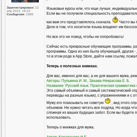
Зарегистрирован:
12
Языковые курсы или, что еще лучше, индивидуал
апр 2012, 19:23
Если вы не получили специальность преподавателя р
Сообщения:
1086
как вам это представлялось сначала.
Часто вы 
Дело в том, что носители языка владеют им бессоз
Но все это не повод, чтобы не попробовать!
Сейчас есть прекрасные обучающие программы, ра
программы. Одна из них была обучающей, другая - 
то в этом роде в Аpp Store, дайте нам ссылку, пожа
Теперь о полезных книжках.
Для вас, именно для вас, а не для вашего мужа, ре
Авторы: Пулькина И. М., Захава-Некрасова Е. Б.
Название: Русский язык. Практическая грамматика с
Это самый объемный и самый систематический спр
переводы на разные языки), с упражнениями и с о
Мужу его показывать не советую
, вид этого сп
объемом. Не нужно читать все подряд. Но когда чт
сложная из ваших будущих забот. Если вы будете пр
использовать.
Теперь о книжках для мужа.