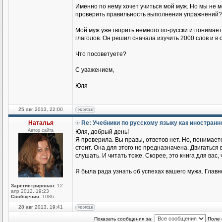
Именно по нему хочет учиться мой муж. Но мы не 
проверить правильность выполнения упражнений?
Мой муж уже гворить немного по-русски и понимае
глаголов. Он решил сначала изучить 2000 слов и в
Что посоветуете?
С уважением,
Юля
25 авг 2013, 22:00
Наталья
Re: Учебники по русскому языку как иностран
Автор сайта
Юля, добрый день!
Я проверила. Вы правы, ответов нет. Но, понимаете
стоит. Она для этого не предназначена. Двигаться
слушать. И читать тоже. Скорее, это книга для вас,
Я была рада узнать об успехах вашего мужа. Главн
Зарегистрирован:
12
апр 2012, 19:23
Сообщения:
1086
28 авг 2013, 19:41
Показать сообщения за:
Поле 