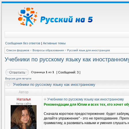
Сообщения без ответов
|
Активные темы
Список форумов
»
Вопросы образования
»
Русский язык для иностранцев
Учебники по русскому языку как иностранном
Страница
1
из
1
[ Сообщений: 3 ]
Версия для печати
Учебники по русскому языку как иностранному
Автор
Наталья
Учебники по русскому языку как иностранному
Автор сайта
Рекомендации для Юлии и всех тех, кто хочет о
Сначала короткое предостережение: будет заблужд
делайте упражнение" - это не преподавание. Препо
грамматику, а развивать навыки и умения слушать и