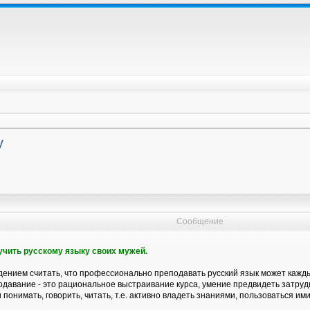
у
Сообщение
бучить русскому языку своих мужей.
ением считать, что профессионально преподавать русский язык может каждый
давание - это рациональное выстраивание курса, умение предвидеть затрудн
 понимать, говорить, читать, т.е. активно владеть знаниями, пользоваться ими