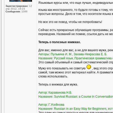
Языковые курсы или, что еще лучше, индивидуаль
Зарегистрирован:
12
апр 2012, 19:23
языка как иностранного, то будьте готовы к тому, ч
Сообщения:
1086
простые вопросы. Дело в том, что носители языка 
Но все это не повод, чтобы не попробовать!
Сейчас есть прекрасные обучающие программы, ра
переводчик. Названий не помню, ссылок дать не мог
Теперь о полезных книжках.
Для вас, именно для вас, а не для вашего мужа, ре
Авторы: Пулькина И. М., Захава-Некрасова Е. Б.
Название: Русский язык. Практическая грамматика с
Это самый объемный и самый систематический спра
Мужу его показывать не советую
, вид этого сп
самой, там можно этот материал найти. А грамматик
слова использовать.
Теперь о книжках для мужа.
Автор: Караванова Н.Б.
Название: Survival Russian: а Course in Conversati
Автор: Г.Усейнова
Название: Russian in an Easy Way for Beginners, ест
Это один из самых простых курсов для начинающих,