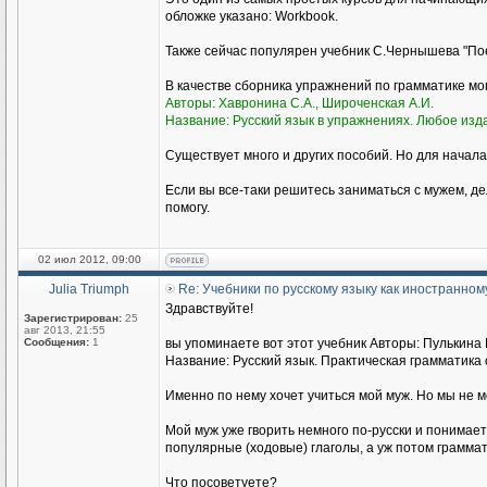
обложке указано: Workbook.
Также сейчас популярен учебник С.Чернышева "Пое
В качестве сборника упражнений по грамматике м
Авторы: Хавронина С.А., Широченская А.И.
Название: Русский язык в упражнениях. Любое изд
Существует много и других пособий. Но для начала
Если вы все-таки решитесь заниматься с мужем, де
помогу.
02 июл 2012, 09:00
Julia Triumph
Re: Учебники по русскому языку как иностранном
Здравствуйте!
Зарегистрирован:
25
авг 2013, 21:55
Сообщения:
1
вы упоминаете вот этот учебник Авторы: Пулькина И
Название: Русский язык. Практическая грамматика с
Именно по нему хочет учиться мой муж. Но мы не 
Мой муж уже гворить немного по-русски и понимае
популярные (ходовые) глаголы, а уж потом граммат
Что посоветуете?