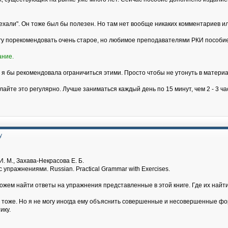
хали". Он тоже был бы полезен. Но там нет вообще никаких комментариев и
огу порекомендовать очень старое, но любимое преподавателями РКИ пособие
ание.
 я бы рекомендовала ограничиться этими. Просто чтобы не утонуть в материа
лайте это регулярно. Лучше заниматься каждый день по 15 минут, чем 2 - 3 ч
у
. М., Захава-Некрасова Е. Б.
 упражнениями. Russian. Practical Grammar with Exercises.
можем найти ответы на упражнения представленные в этой книге. Где их на
т тоже. Но я не могу иногда ему объяснить совершенные и несовершенные фор
ику.