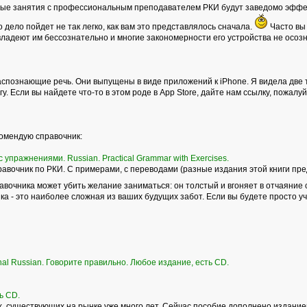
ные занятия с профессиональным преподавателем РКИ будут заведомо эффек
то дело пойдет не так легко, как вам это представлялось сначала.
Часто вы 
владеют им бессознательно и многие закономерности его устройства не осоз
спознающие речь. Они выпущены в виде приложений к iPhone. Я видела две т
у. Если вы найдете что-то в этом роде в Аpp Store, дайте нам ссылку, пожалуй
комендую справочник:
 упражнениями. Russian. Practical Grammar with Exercises.
вочник по РКИ. С примерами, с переводами (разные издания этой книги пре
равочника может убить желание заниматься: он толстый и вгоняет в отчаяние 
а - это наиболее сложная из ваших будущих забот. Если вы будете просто учит
onal Russian. Говорите правильно. Любое издание, есть CD.
ь СD.
 существующих на рынке уже много лет. Сейчас пособие дополнено изданием р