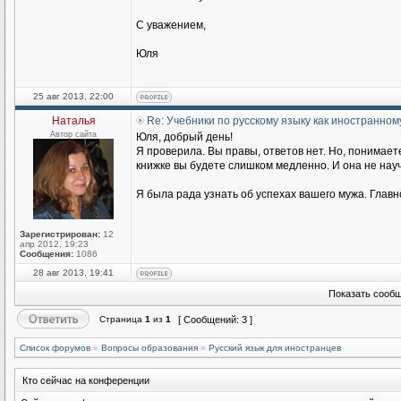
С уважением,
Юля
25 авг 2013, 22:00
Наталья
Re: Учебники по русскому языку как иностранном
Автор сайта
Юля, добрый день!
Я проверила. Вы правы, ответов нет. Но, понимаете
книжке вы будете слишком медленно. И она не научи
Я была рада узнать об успехах вашего мужа. Главн
Зарегистрирован:
12
апр 2012, 19:23
Сообщения:
1086
28 авг 2013, 19:41
Показать сообщ
Страница
1
из
1
[ Сообщений: 3 ]
Список форумов
»
Вопросы образования
»
Русский язык для иностранцев
Кто сейчас на конференции