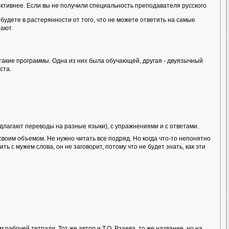
тивнее. Если вы не получили специальность преподавателя русского
будете в растерянности от того, что не можете ответить на самые
нают.
акие программы. Одна из них была обучающей, другая - двуязычный
ста.
длагают переводы на разные языки), с упражнениями и с ответами.
своим объемом. Не нужно читать все подряд. Но когда что-то непонятно
ь с мужем слова, он не заговорит, потому что не будет знать, как эти
абочей тетради. Тот же автор и Т.О. Рзаева, то же название, но на