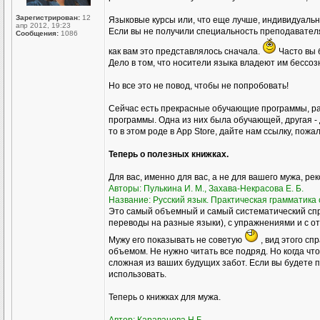
Зарегистрирован:
12
Языковые курсы или, что еще лучше, индивидуал
апр 2012, 19:23
Если вы не получили специальность преподавателя р
Сообщения:
1086
как вам это представлялось сначала.
Часто вы 
Дело в том, что носители языка владеют им бессоз
Но все это не повод, чтобы не попробовать!
Сейчас есть прекрасные обучающие программы, ра
программы. Одна из них была обучающей, другая - 
то в этом роде в Аpp Store, дайте нам ссылку, пожа
Теперь о полезных книжках.
Для вас, именно для вас, а не для вашего мужа, ре
Авторы: Пулькина И. М., Захава-Некрасова Е. Б.
Название: Русский язык. Практическая грамматика с
Это самый объемный и самый систематический спр
переводы на разные языки), с упражнениями и с о
Мужу его показывать не советую
, вид этого сп
объемом. Не нужно читать все подряд. Но когда чт
сложная из ваших будущих забот. Если вы будете пр
использовать.
Теперь о книжках для мужа.