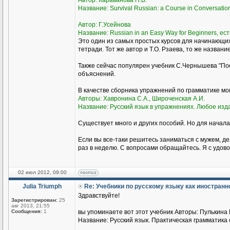
Автор: Караванова Н.Б.
Название: Survival Russian: а Course in Conversati
Автор: Г.Усейнова
Название: Russian in an Easy Way for Beginners, ест
Это один из самых простых курсов для начинающи
тетради. Тот же автор и Т.О. Рзаева, то же названи
Также сейчас популярен учебник С.Чернышева "Пое
объяснений.
В качестве сборника упражнений по грамматике м
Авторы: Хавронина С.А., Широченская А.И.
Название: Русский язык в упражнениях. Любое изд
Существует много и других пособий. Но для начала
Если вы все-таки решитесь заниматься с мужем, де
раз в неделю. С вопросами обращайтесь. Я с удово
02 июл 2012, 09:00
Julia Triumph
Re: Учебники по русскому языку как иностран
Здравствуйте!
Зарегистрирован:
25
авг 2013, 21:55
Сообщения:
1
вы упоминаете вот этот учебник Авторы: Пулькина И
Название: Русский язык. Практическая грамматика с