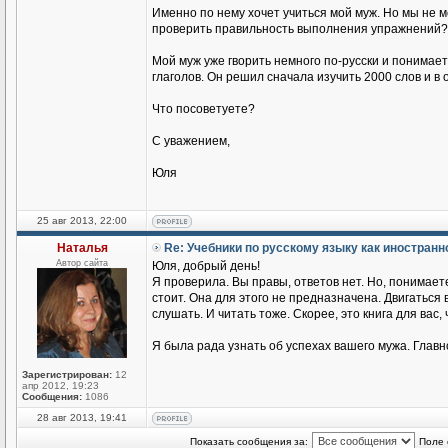
Именно по нему хочет учиться мой муж. Но мы не 
проверить правильность выполнения упражнений?
Мой муж уже гворить немного по-русски и понимае
глаголов. Он решил сначала изучить 2000 слов и в
Что посоветуете?
С уважением,
Юля
25 авг 2013, 22:00
Наталья
Re: Учебники по русскому языку как иностран
Автор сайта
Юля, добрый день!
Я проверила. Вы правы, ответов нет. Но, понимаете
стоит. Она для этого не предназначена. Двигаться
слушать. И читать тоже. Скорее, это книга для вас,
Я была рада узнать об успехах вашего мужа. Главн
Зарегистрирован:
12
апр 2012, 19:23
Сообщения:
1086
28 авг 2013, 19:41
Показать сообщения за:
Поле 