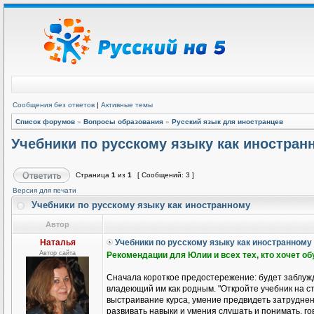
Сообщения без ответов
|
Активные темы
Список форумов
»
Вопросы образования
»
Русский язык для иностранцев
Учебники по русскому языку как иностран
Страница
1
из
1
[ Сообщений: 3 ]
Версия для печати
Учебники по русскому языку как иностранному
Автор
Наталья
Учебники по русскому языку как иностранному
Автор сайта
Рекомендации для Юлии и всех тех, кто хочет о
Сначала короткое предостережение: будет заблужд
владеющий им как родным. "Откройте учебник на ст
выстраивание курса, умение предвидеть затруднени
развивать навыки и умения слушать и понимать, гов