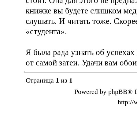
стоит. Она для этого не предна
книжке вы будете слишком медл
слушать. И читать тоже. Скорее
«студента».
Я была рада узнать об успехах
от самой затеи. Удачи вам обо
Страница
1
из
1
Powered by phpBB® F
http:/