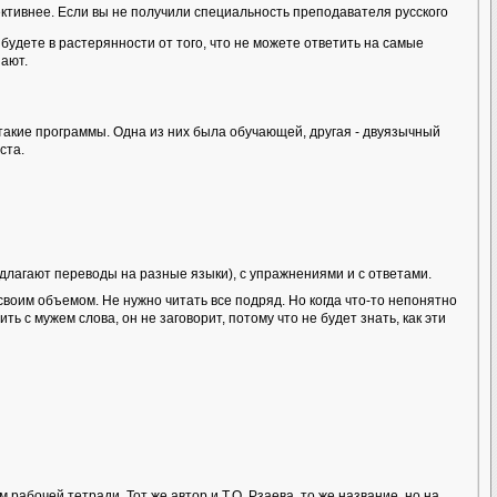
тивнее. Если вы не получили специальность преподавателя русского
будете в растерянности от того, что не можете ответить на самые
нают.
акие программы. Одна из них была обучающей, другая - двуязычный
ста.
длагают переводы на разные языки), с упражнениями и с ответами.
своим объемом. Не нужно читать все подряд. Но когда что-то непонятно
ь с мужем слова, он не заговорит, потому что не будет знать, как эти
абочей тетради. Тот же автор и Т.О. Рзаева, то же название, но на