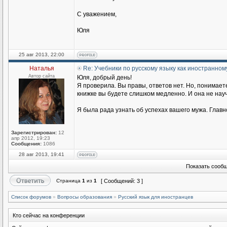
С уважением,
Юля
25 авг 2013, 22:00
Наталья
Re: Учебники по русскому языку как иностранном
Автор сайта
Юля, добрый день!
Я проверила. Вы правы, ответов нет. Но, понимаете
книжке вы будете слишком медленно. И она не научи
Я была рада узнать об успехах вашего мужа. Главн
Зарегистрирован:
12
апр 2012, 19:23
Сообщения:
1086
28 авг 2013, 19:41
Показать сообщ
Страница
1
из
1
[ Сообщений: 3 ]
Список форумов
»
Вопросы образования
»
Русский язык для иностранцев
Кто сейчас на конференции