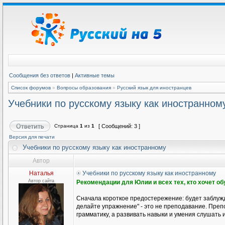
Сообщения без ответов
|
Активные темы
Список форумов
»
Вопросы образования
»
Русский язык для иностранцев
Учебники по русскому языку как иностранном
Страница
1
из
1
[ Сообщений: 3 ]
Версия для печати
Учебники по русскому языку как иностранному
Автор
Наталья
Учебники по русскому языку как иностранному
Автор сайта
Рекомендации для Юлии и всех тех, кто хочет о
Сначала короткое предостережение: будет заблужд
делайте упражнение" - это не преподавание. Препо
грамматику, а развивать навыки и умения слушать и