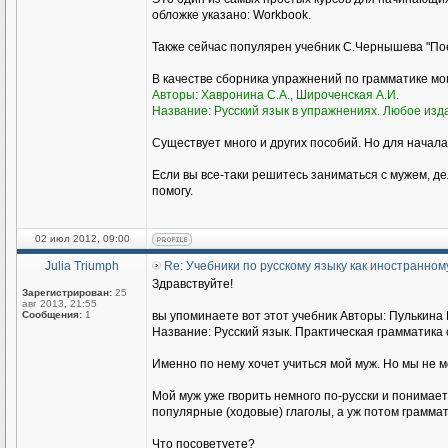
обложке указано: Workbook.
Также сейчас популярен учебник С.Чернышева "Пое
В качестве сборника упражнений по грамматике м
Авторы: Хавронина С.А., Широченская А.И.
Название: Русский язык в упражнениях. Любое изд
Существует много и других пособий. Но для начала
Если вы все-таки решитесь заниматься с мужем, де
помогу.
02 июл 2012, 09:00
Julia Triumph
Re: Учебники по русскому языку как иностранном
Здравствуйте!
Зарегистрирован:
25
авг 2013, 21:55
Сообщения:
1
вы упоминаете вот этот учебник Авторы: Пулькина И
Название: Русский язык. Практическая грамматика с
Именно по нему хочет учиться мой муж. Но мы не 
Мой муж уже гворить немного по-русски и понимае
популярные (ходовые) глаголы, а уж потом граммат
Что посоветуете?