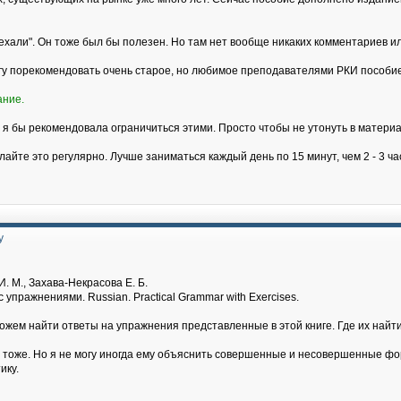
хали". Он тоже был бы полезен. Но там нет вообще никаких комментариев и
огу порекомендовать очень старое, но любимое преподавателями РКИ пособие
ание.
 я бы рекомендовала ограничиться этими. Просто чтобы не утонуть в материа
лайте это регулярно. Лучше заниматься каждый день по 15 минут, чем 2 - 3 ч
у
. М., Захава-Некрасова Е. Б.
 упражнениями. Russian. Practical Grammar with Exercises.
можем найти ответы на упражнения представленные в этой книге. Где их на
т тоже. Но я не могу иногда ему объяснить совершенные и несовершенные фор
ику.