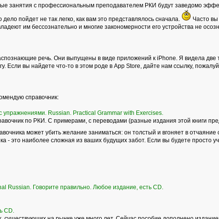
ные занятия с профессиональным преподавателем РКИ будут заведомо эффек
то дело пойдет не так легко, как вам это представлялось сначала.
Часто вы 
владеют им бессознательно и многие закономерности его устройства не осоз
спознающие речь. Они выпущены в виде приложений к iPhone. Я видела две т
у. Если вы найдете что-то в этом роде в Аpp Store, дайте нам ссылку, пожалуй
комендую справочник:
 упражнениями. Russian. Practical Grammar with Exercises.
вочник по РКИ. С примерами, с переводами (разные издания этой книги пре
равочника может убить желание заниматься: он толстый и вгоняет в отчаяние 
а - это наиболее сложная из ваших будущих забот. Если вы будете просто учит
onal Russian. Говорите правильно. Любое издание, есть CD.
ь СD.
 существующих на рынке уже много лет. Сейчас пособие дополнено изданием р