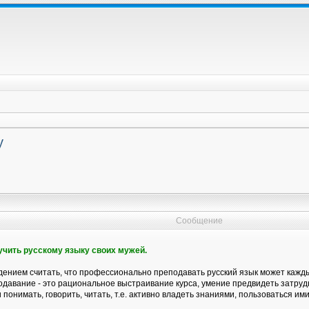
у
Сообщение
бучить русскому языку своих мужей.
ением считать, что профессионально преподавать русский язык может каждый
давание - это рациональное выстраивание курса, умение предвидеть затрудн
 понимать, говорить, читать, т.е. активно владеть знаниями, пользоваться ими