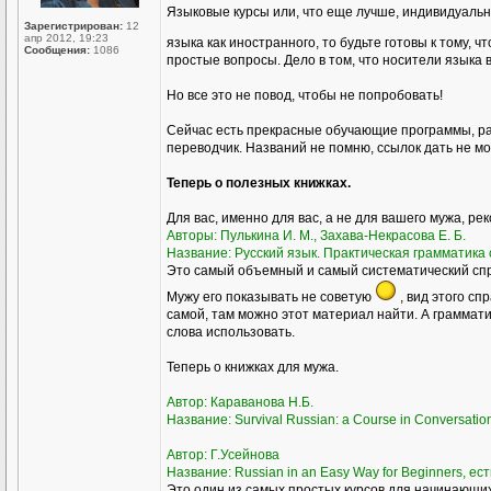
Языковые курсы или, что еще лучше, индивидуаль
Зарегистрирован:
12
апр 2012, 19:23
языка как иностранного, то будьте готовы к тому, ч
Сообщения:
1086
простые вопросы. Дело в том, что носители языка 
Но все это не повод, чтобы не попробовать!
Сейчас есть прекрасные обучающие программы, ра
переводчик. Названий не помню, ссылок дать не мог
Теперь о полезных книжках.
Для вас, именно для вас, а не для вашего мужа, ре
Авторы: Пулькина И. М., Захава-Некрасова Е. Б.
Название: Русский язык. Практическая грамматика с
Это самый объемный и самый систематический спра
Мужу его показывать не советую
, вид этого сп
самой, там можно этот материал найти. А грамматик
слова использовать.
Теперь о книжках для мужа.
Автор: Караванова Н.Б.
Название: Survival Russian: а Course in Conversati
Автор: Г.Усейнова
Название: Russian in an Easy Way for Beginners, ест
Это один из самых простых курсов для начинающих,