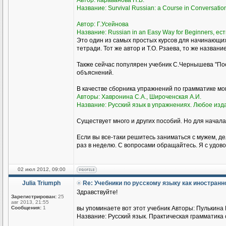
Автор: Караванова Н.Б.
Название: Survival Russian: а Course in Conversati
Автор: Г.Усейнова
Название: Russian in an Easy Way for Beginners, ест
Это один из самых простых курсов для начинающи
тетради. Тот же автор и Т.О. Рзаева, то же названи
Также сейчас популярен учебник С.Чернышева "Пое
объяснений.
В качестве сборника упражнений по грамматике м
Авторы: Хавронина С.А., Широченская А.И.
Название: Русский язык в упражнениях. Любое изд
Существует много и других пособий. Но для начала
Если вы все-таки решитесь заниматься с мужем, де
раз в неделю. С вопросами обращайтесь. Я с удово
02 июл 2012, 09:00
Julia Triumph
Re: Учебники по русскому языку как иностран
Здравствуйте!
Зарегистрирован:
25
авг 2013, 21:55
Сообщения:
1
вы упоминаете вот этот учебник Авторы: Пулькина И
Название: Русский язык. Практическая грамматика с