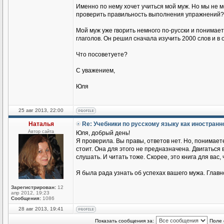
Именно по нему хочет учиться мой муж. Но мы не 
проверить правильность выполнения упражнений?
Мой муж уже гворить немного по-русски и понимае
глаголов. Он решил сначала изучить 2000 слов и в
Что посоветуете?
С уважением,
Юля
25 авг 2013, 22:00
Наталья
Re: Учебники по русскому языку как иностран
Автор сайта
Юля, добрый день!
Я проверила. Вы правы, ответов нет. Но, понимаете
стоит. Она для этого не предназначена. Двигаться
слушать. И читать тоже. Скорее, это книга для вас,
Я была рада узнать об успехах вашего мужа. Главн
Зарегистрирован:
12
апр 2012, 19:23
Сообщения:
1086
28 авг 2013, 19:41
Показать сообщения за:
Поле 