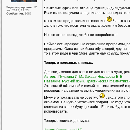
Зарегистрирован:
12
Языковые курсы или, что еще лучше, индивидуал
апр 2012, 19:23
Если вы не получили специальность преподавателя р
Сообщения:
1086
как вам это представлялось сначала.
Часто вы 
Дело в том, что носители языка владеют им бессоз
Но все это не повод, чтобы не попробовать!
Сейчас есть прекрасные обучающие программы, ра
программы. Одна из них была обучающей, другая - 
то в этом роде в Аpp Store, дайте нам ссылку, пожа
Теперь о полезных книжках.
Для вас, именно для вас, а не для вашего мужа, ре
Авторы: Пулькина И. М., Захава-Некрасова Е. Б.
Название: Русский язык. Практическая грамматика с
Это самый объемный и самый систематический спр
переводы на разные языки), с упражнениями и с о
Мужу его показывать не советую
, вид этого сп
объемом. Не нужно читать все подряд. Но когда чт
сложная из ваших будущих забот. Если вы будете пр
использовать.
Теперь о книжках для мужа.