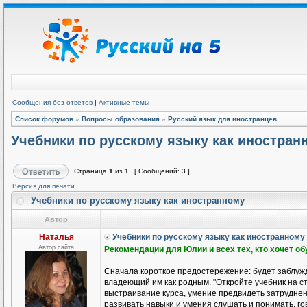
Сообщения без ответов
|
Активные темы
Список форумов
»
Вопросы образования
»
Русский язык для иностранцев
Учебники по русскому языку как иностран
Страница
1
из
1
[ Сообщений: 3 ]
Версия для печати
Учебники по русскому языку как иностранному
Автор
Наталья
Учебники по русскому языку как иностранному
Автор сайта
Рекомендации для Юлии и всех тех, кто хочет о
Сначала короткое предостережение: будет заблужд
владеющий им как родным. "Откройте учебник на ст
выстраивание курса, умение предвидеть затруднени
развивать навыки и умения слушать и понимать, гов