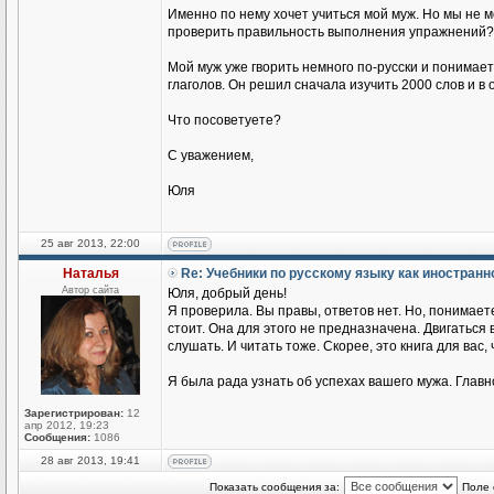
Именно по нему хочет учиться мой муж. Но мы не 
проверить правильность выполнения упражнений?
Мой муж уже гворить немного по-русски и понимае
глаголов. Он решил сначала изучить 2000 слов и в
Что посоветуете?
С уважением,
Юля
25 авг 2013, 22:00
Наталья
Re: Учебники по русскому языку как иностран
Автор сайта
Юля, добрый день!
Я проверила. Вы правы, ответов нет. Но, понимаете
стоит. Она для этого не предназначена. Двигаться
слушать. И читать тоже. Скорее, это книга для вас,
Я была рада узнать об успехах вашего мужа. Главн
Зарегистрирован:
12
апр 2012, 19:23
Сообщения:
1086
28 авг 2013, 19:41
Показать сообщения за:
Поле 