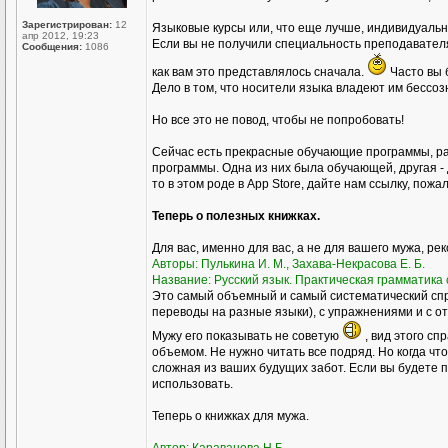
Зарегистрирован:
12
Языковые курсы или, что еще лучше, индивидуал
апр 2012, 19:23
Если вы не получили специальность преподавателя р
Сообщения:
1086
как вам это представлялось сначала.
Часто вы 
Дело в том, что носители языка владеют им бессоз
Но все это не повод, чтобы не попробовать!
Сейчас есть прекрасные обучающие программы, ра
программы. Одна из них была обучающей, другая - 
то в этом роде в Аpp Store, дайте нам ссылку, пожа
Теперь о полезных книжках.
Для вас, именно для вас, а не для вашего мужа, ре
Авторы: Пулькина И. М., Захава-Некрасова Е. Б.
Название: Русский язык. Практическая грамматика с
Это самый объемный и самый систематический спр
переводы на разные языки), с упражнениями и с о
Мужу его показывать не советую
, вид этого сп
объемом. Не нужно читать все подряд. Но когда чт
сложная из ваших будущих забот. Если вы будете пр
использовать.
Теперь о книжках для мужа.