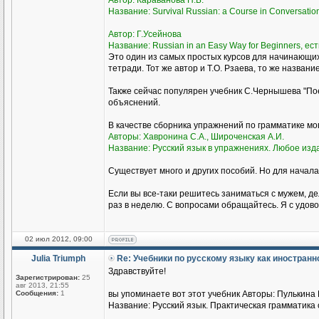
Автор: Караванова Н.Б.
Название: Survival Russian: а Course in Conversati
Автор: Г.Усейнова
Название: Russian in an Easy Way for Beginners, ест
Это один из самых простых курсов для начинающи
тетради. Тот же автор и Т.О. Рзаева, то же названи
Также сейчас популярен учебник С.Чернышева "Пое
объяснений.
В качестве сборника упражнений по грамматике м
Авторы: Хавронина С.А., Широченская А.И.
Название: Русский язык в упражнениях. Любое изд
Существует много и других пособий. Но для начала
Если вы все-таки решитесь заниматься с мужем, де
раз в неделю. С вопросами обращайтесь. Я с удово
02 июл 2012, 09:00
Julia Triumph
Re: Учебники по русскому языку как иностран
Здравствуйте!
Зарегистрирован:
25
авг 2013, 21:55
Сообщения:
1
вы упоминаете вот этот учебник Авторы: Пулькина И
Название: Русский язык. Практическая грамматика с