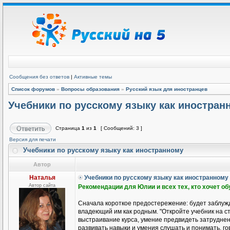
Сообщения без ответов
|
Активные темы
Список форумов
»
Вопросы образования
»
Русский язык для иностранцев
Учебники по русскому языку как иностран
Страница
1
из
1
[ Сообщений: 3 ]
Версия для печати
Учебники по русскому языку как иностранному
Автор
Наталья
Учебники по русскому языку как иностранному
Автор сайта
Рекомендации для Юлии и всех тех, кто хочет о
Сначала короткое предостережение: будет заблужд
владеющий им как родным. "Откройте учебник на ст
выстраивание курса, умение предвидеть затруднени
развивать навыки и умения слушать и понимать, гов