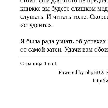
стоит. Она для этого не предна
книжке вы будете слишком медл
слушать. И читать тоже. Скорее
«студента».
Я была рада узнать об успехах
от самой затеи. Удачи вам обо
Страница
1
из
1
Powered by phpBB® F
http:/