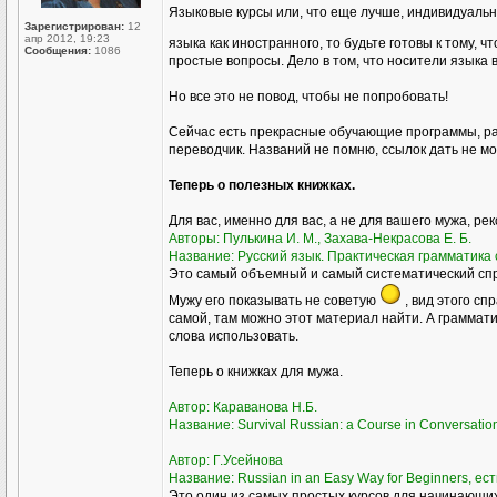
Языковые курсы или, что еще лучше, индивидуаль
Зарегистрирован:
12
апр 2012, 19:23
языка как иностранного, то будьте готовы к тому, ч
Сообщения:
1086
простые вопросы. Дело в том, что носители языка 
Но все это не повод, чтобы не попробовать!
Сейчас есть прекрасные обучающие программы, ра
переводчик. Названий не помню, ссылок дать не мог
Теперь о полезных книжках.
Для вас, именно для вас, а не для вашего мужа, ре
Авторы: Пулькина И. М., Захава-Некрасова Е. Б.
Название: Русский язык. Практическая грамматика с
Это самый объемный и самый систематический спра
Мужу его показывать не советую
, вид этого сп
самой, там можно этот материал найти. А грамматик
слова использовать.
Теперь о книжках для мужа.
Автор: Караванова Н.Б.
Название: Survival Russian: а Course in Conversati
Автор: Г.Усейнова
Название: Russian in an Easy Way for Beginners, ест
Это один из самых простых курсов для начинающих,