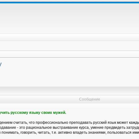
у
Сообщение
бучить русскому языку своих мужей.
ением считать, что профессионально преподавать русский язык может каждый
давание - это рациональное выстраивание курса, умение предвидеть затрудн
 понимать, говорить, читать, т.е. активно владеть знаниями, пользоваться ими