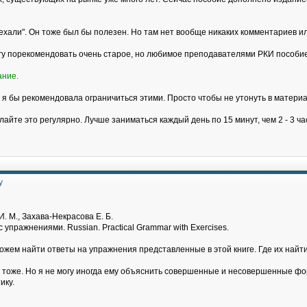
хали". Он тоже был бы полезен. Но там нет вообще никаких комментариев и
огу порекомендовать очень старое, но любимое преподавателями РКИ пособие
ание.
 я бы рекомендовала ограничиться этими. Просто чтобы не утонуть в материа
лайте это регулярно. Лучше заниматься каждый день по 15 минут, чем 2 - 3 ч
у
. М., Захава-Некрасова Е. Б.
 упражнениями. Russian. Practical Grammar with Exercises.
можем найти ответы на упражнения представленные в этой книге. Где их на
т тоже. Но я не могу иногда ему объяснить совершенные и несовершенные фор
ику.