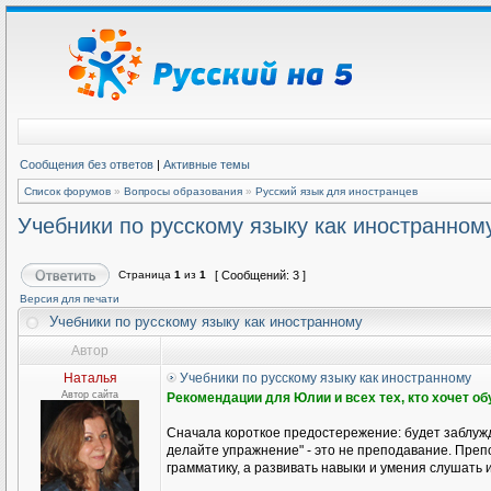
Сообщения без ответов
|
Активные темы
Список форумов
»
Вопросы образования
»
Русский язык для иностранцев
Учебники по русскому языку как иностранном
Страница
1
из
1
[ Сообщений: 3 ]
Версия для печати
Учебники по русскому языку как иностранному
Автор
Наталья
Учебники по русскому языку как иностранному
Автор сайта
Рекомендации для Юлии и всех тех, кто хочет о
Сначала короткое предостережение: будет заблужд
делайте упражнение" - это не преподавание. Препо
грамматику, а развивать навыки и умения слушать и