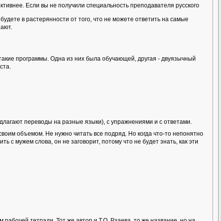
тивнее. Если вы не получили специальность преподавателя русского
будете в растерянности от того, что не можете ответить на самые
нают.
акие программы. Одна из них была обучающей, другая - двуязычный
ста.
длагают переводы на разные языки), с упражнениями и с ответами.
своим объемом. Не нужно читать все подряд. Но когда что-то непонятно
ь с мужем слова, он не заговорит, потому что не будет знать, как эти
абочей тетради. Тот же автор и Т.О. Рзаева, то же название, но на