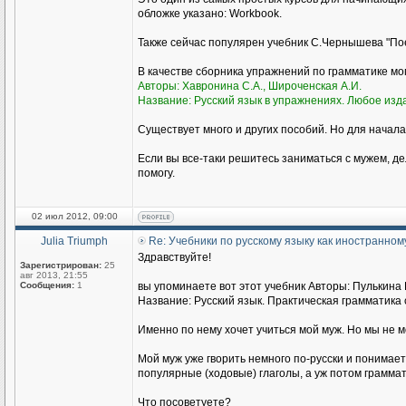
обложке указано: Workbook.
Также сейчас популярен учебник С.Чернышева "Пое
В качестве сборника упражнений по грамматике м
Авторы: Хавронина С.А., Широченская А.И.
Название: Русский язык в упражнениях. Любое изд
Существует много и других пособий. Но для начала
Если вы все-таки решитесь заниматься с мужем, де
помогу.
02 июл 2012, 09:00
Julia Triumph
Re: Учебники по русскому языку как иностранном
Здравствуйте!
Зарегистрирован:
25
авг 2013, 21:55
Сообщения:
1
вы упоминаете вот этот учебник Авторы: Пулькина И
Название: Русский язык. Практическая грамматика с
Именно по нему хочет учиться мой муж. Но мы не 
Мой муж уже гворить немного по-русски и понимае
популярные (ходовые) глаголы, а уж потом граммат
Что посоветуете?