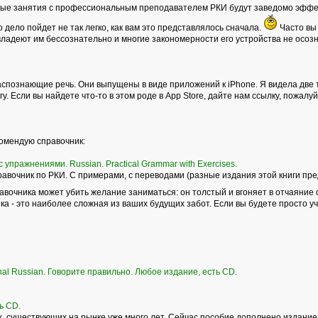
ные занятия с профессиональным преподавателем РКИ будут заведомо эффек
то дело пойдет не так легко, как вам это представлялось сначала.
Часто вы 
владеют им бессознательно и многие закономерности его устройства не осоз
спознающие речь. Они выпущены в виде приложений к iPhone. Я видела две т
у. Если вы найдете что-то в этом роде в Аpp Store, дайте нам ссылку, пожалуй
комендую справочник:
 упражнениями. Russian. Practical Grammar with Exercises.
вочник по РКИ. С примерами, с переводами (разные издания этой книги пре
равочника может убить желание заниматься: он толстый и вгоняет в отчаяние 
а - это наиболее сложная из ваших будущих забот. Если вы будете просто учит
onal Russian. Говорите правильно. Любое издание, есть CD.
ь СD.
 существующих на рынке уже много лет. Сейчас пособие дополнено изданием р