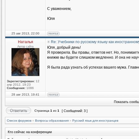
С уважением,
Юля
25 авг 2013, 22:00
Наталья
Re: Учебники по русскому языку как иностранном
Автор сайта
Юля, добрый день!
Я проверила. Вы правы, ответов нет. Но, понимаете
книжке вы будете слишком медленно. И она не научи
Я была рада узнать об успехах вашего мужа. Главн
Зарегистрирован:
12
апр 2012, 19:23
Сообщения:
1086
28 авг 2013, 19:41
Показать сообщ
Страница
1
из
1
[ Сообщений: 3 ]
Список форумов
»
Вопросы образования
»
Русский язык для иностранцев
Кто сейчас на конференции