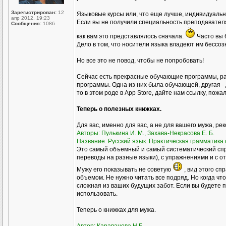
Зарегистрирован:
12
Языковые курсы или, что еще лучше, индивидуал
апр 2012, 19:23
Если вы не получили специальность преподавателя р
Сообщения:
1086
как вам это представлялось сначала.
Часто вы 
Дело в том, что носители языка владеют им бессоз
Но все это не повод, чтобы не попробовать!
Сейчас есть прекрасные обучающие программы, ра
программы. Одна из них была обучающей, другая - 
то в этом роде в Аpp Store, дайте нам ссылку, пожа
Теперь о полезных книжках.
Для вас, именно для вас, а не для вашего мужа, ре
Авторы: Пулькина И. М., Захава-Некрасова Е. Б.
Название: Русский язык. Практическая грамматика с
Это самый объемный и самый систематический спр
переводы на разные языки), с упражнениями и с о
Мужу его показывать не советую
, вид этого сп
объемом. Не нужно читать все подряд. Но когда чт
сложная из ваших будущих забот. Если вы будете пр
использовать.
Теперь о книжках для мужа.