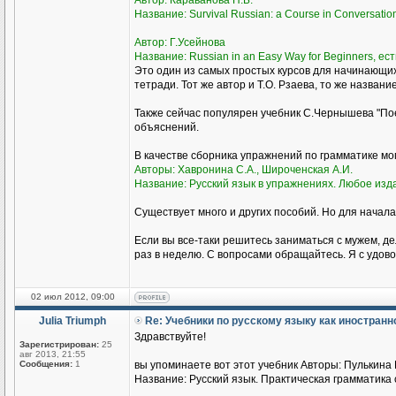
Автор: Караванова Н.Б.
Название: Survival Russian: а Course in Conversati
Автор: Г.Усейнова
Название: Russian in an Easy Way for Beginners, ест
Это один из самых простых курсов для начинающи
тетради. Тот же автор и Т.О. Рзаева, то же названи
Также сейчас популярен учебник С.Чернышева "Пое
объяснений.
В качестве сборника упражнений по грамматике м
Авторы: Хавронина С.А., Широченская А.И.
Название: Русский язык в упражнениях. Любое изд
Существует много и других пособий. Но для начала
Если вы все-таки решитесь заниматься с мужем, де
раз в неделю. С вопросами обращайтесь. Я с удово
02 июл 2012, 09:00
Julia Triumph
Re: Учебники по русскому языку как иностран
Здравствуйте!
Зарегистрирован:
25
авг 2013, 21:55
Сообщения:
1
вы упоминаете вот этот учебник Авторы: Пулькина И
Название: Русский язык. Практическая грамматика с