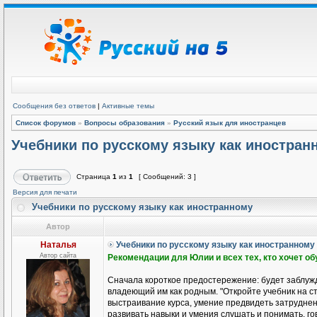
Сообщения без ответов
|
Активные темы
Список форумов
»
Вопросы образования
»
Русский язык для иностранцев
Учебники по русскому языку как иностран
Страница
1
из
1
[ Сообщений: 3 ]
Версия для печати
Учебники по русскому языку как иностранному
Автор
Наталья
Учебники по русскому языку как иностранному
Автор сайта
Рекомендации для Юлии и всех тех, кто хочет о
Сначала короткое предостережение: будет заблужд
владеющий им как родным. "Откройте учебник на ст
выстраивание курса, умение предвидеть затруднени
развивать навыки и умения слушать и понимать, гов