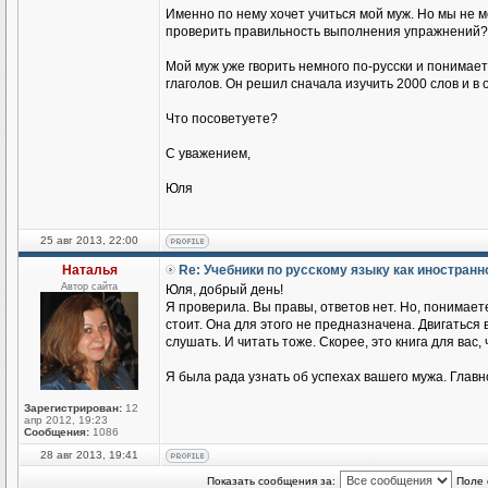
Именно по нему хочет учиться мой муж. Но мы не 
проверить правильность выполнения упражнений?
Мой муж уже гворить немного по-русски и понимае
глаголов. Он решил сначала изучить 2000 слов и в
Что посоветуете?
С уважением,
Юля
25 авг 2013, 22:00
Наталья
Re: Учебники по русскому языку как иностран
Автор сайта
Юля, добрый день!
Я проверила. Вы правы, ответов нет. Но, понимаете
стоит. Она для этого не предназначена. Двигаться
слушать. И читать тоже. Скорее, это книга для вас,
Я была рада узнать об успехах вашего мужа. Главн
Зарегистрирован:
12
апр 2012, 19:23
Сообщения:
1086
28 авг 2013, 19:41
Показать сообщения за:
Поле 