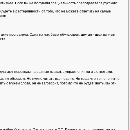
тивнее. Если вы не получили специальность преподавателя русского
будете в растерянности от того, что не можете ответить на самые
нают.
акие программы. Одна из них была обучающей, другая - двуязычный
ста.
длагают переводы на разные языки), с упражнениями и с ответами.
своим объемом. Не нужно читать все подряд. Но когда что-то непонятно
ь с мужем слова, он не заговорит, потому что не будет знать, как эти
абочей тетради. Тот же автор и Т.О. Рзаева, то же название, но на