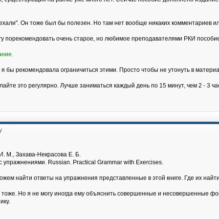
хали". Он тоже был бы полезен. Но там нет вообще никаких комментариев и
огу порекомендовать очень старое, но любимое преподавателями РКИ пособие
ание.
 я бы рекомендовала ограничиться этими. Просто чтобы не утонуть в материа
лайте это регулярно. Лучше заниматься каждый день по 15 минут, чем 2 - 3 ч
у
. М., Захава-Некрасова Е. Б.
 упражнениями. Russian. Practical Grammar with Exercises.
можем найти ответы на упражнения представленные в этой книге. Где их на
т тоже. Но я не могу иногда ему объяснить совершенные и несовершенные фор
ику.