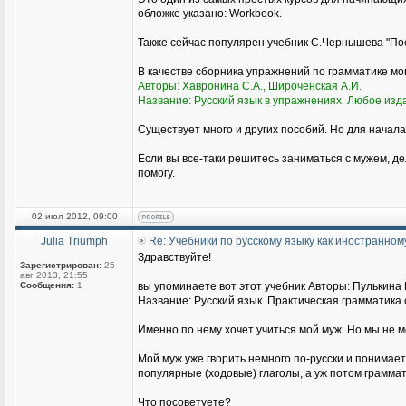
обложке указано: Workbook.
Также сейчас популярен учебник С.Чернышева "Пое
В качестве сборника упражнений по грамматике м
Авторы: Хавронина С.А., Широченская А.И.
Название: Русский язык в упражнениях. Любое изд
Существует много и других пособий. Но для начала
Если вы все-таки решитесь заниматься с мужем, де
помогу.
02 июл 2012, 09:00
Julia Triumph
Re: Учебники по русскому языку как иностранном
Здравствуйте!
Зарегистрирован:
25
авг 2013, 21:55
Сообщения:
1
вы упоминаете вот этот учебник Авторы: Пулькина И
Название: Русский язык. Практическая грамматика с
Именно по нему хочет учиться мой муж. Но мы не 
Мой муж уже гворить немного по-русски и понимае
популярные (ходовые) глаголы, а уж потом граммат
Что посоветуете?