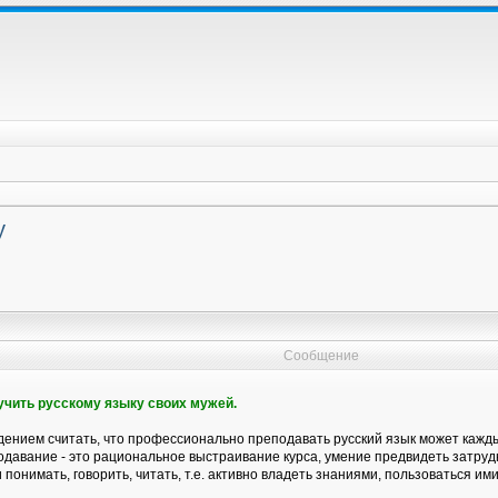
у
Сообщение
бучить русскому языку своих мужей.
ением считать, что профессионально преподавать русский язык может каждый
давание - это рациональное выстраивание курса, умение предвидеть затрудн
 понимать, говорить, читать, т.е. активно владеть знаниями, пользоваться ими