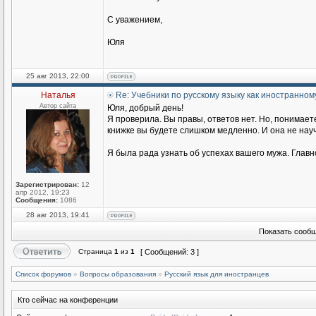
С уважением,
Юля
25 авг 2013, 22:00
Наталья
Re: Учебники по русскому языку как иностранном
Автор сайта
Юля, добрый день!
Я проверила. Вы правы, ответов нет. Но, понимаете
книжке вы будете слишком медленно. И она не научи
Я была рада узнать об успехах вашего мужа. Главн
Зарегистрирован:
12
апр 2012, 19:23
Сообщения:
1086
28 авг 2013, 19:41
Показать сообщ
Страница
1
из
1
[ Сообщений: 3 ]
Список форумов
»
Вопросы образования
»
Русский язык для иностранцев
Кто сейчас на конференции