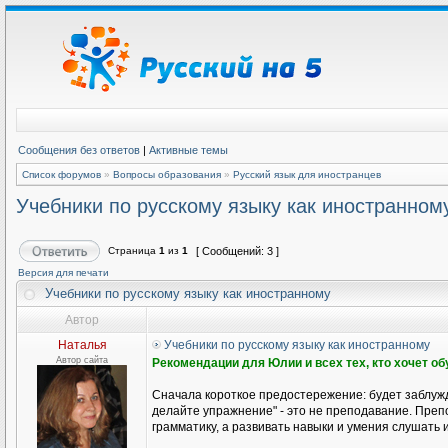
Сообщения без ответов
|
Активные темы
Список форумов
»
Вопросы образования
»
Русский язык для иностранцев
Учебники по русскому языку как иностранном
Страница
1
из
1
[ Сообщений: 3 ]
Версия для печати
Учебники по русскому языку как иностранному
Автор
Наталья
Учебники по русскому языку как иностранному
Автор сайта
Рекомендации для Юлии и всех тех, кто хочет о
Сначала короткое предостережение: будет заблужд
делайте упражнение" - это не преподавание. Препо
грамматику, а развивать навыки и умения слушать и