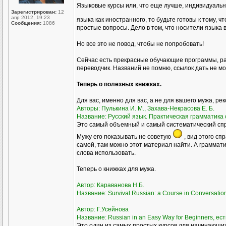
Языковые курсы или, что еще лучше, индивидуаль
Зарегистрирован:
12
апр 2012, 19:23
языка как иностранного, то будьте готовы к тому, ч
Сообщения:
1086
простые вопросы. Дело в том, что носители языка 
Но все это не повод, чтобы не попробовать!
Сейчас есть прекрасные обучающие программы, ра
переводчик. Названий не помню, ссылок дать не мог
Теперь о полезных книжках.
Для вас, именно для вас, а не для вашего мужа, ре
Авторы: Пулькина И. М., Захава-Некрасова Е. Б.
Название: Русский язык. Практическая грамматика с
Это самый объемный и самый систематический спра
Мужу его показывать не советую
, вид этого сп
самой, там можно этот материал найти. А грамматик
слова использовать.
Теперь о книжках для мужа.
Автор: Караванова Н.Б.
Название: Survival Russian: а Course in Conversati
Автор: Г.Усейнова
Название: Russian in an Easy Way for Beginners, ест
Это один из самых простых курсов для начинающих,