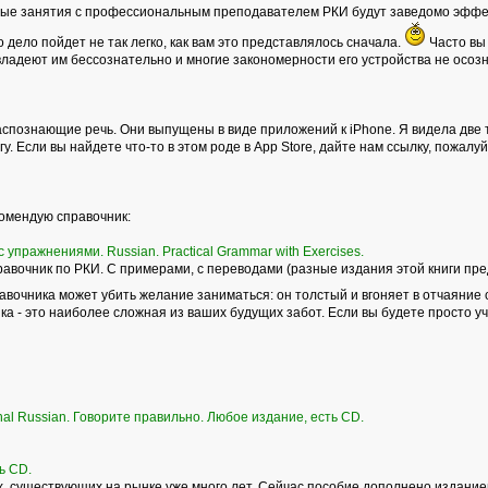
ные занятия с профессиональным преподавателем РКИ будут заведомо эффек
то дело пойдет не так легко, как вам это представлялось сначала.
Часто вы 
владеют им бессознательно и многие закономерности его устройства не осоз
спознающие речь. Они выпущены в виде приложений к iPhone. Я видела две т
у. Если вы найдете что-то в этом роде в Аpp Store, дайте нам ссылку, пожалуй
комендую справочник:
 упражнениями. Russian. Practical Grammar with Exercises.
вочник по РКИ. С примерами, с переводами (разные издания этой книги пре
равочника может убить желание заниматься: он толстый и вгоняет в отчаяние 
а - это наиболее сложная из ваших будущих забот. Если вы будете просто учит
onal Russian. Говорите правильно. Любое издание, есть CD.
ь СD.
 существующих на рынке уже много лет. Сейчас пособие дополнено изданием р