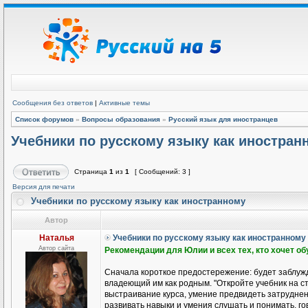
Сообщения без ответов
|
Активные темы
Список форумов
»
Вопросы образования
»
Русский язык для иностранцев
Учебники по русскому языку как иностран
Страница
1
из
1
[ Сообщений: 3 ]
Версия для печати
Учебники по русскому языку как иностранному
Автор
Наталья
Учебники по русскому языку как иностранному
Автор сайта
Рекомендации для Юлии и всех тех, кто хочет о
Сначала короткое предостережение: будет заблужд
владеющий им как родным. "Откройте учебник на ст
выстраивание курса, умение предвидеть затруднени
развивать навыки и умения слушать и понимать, гов