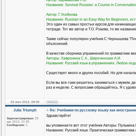
Автор: Караванова Н.Б.
Название: Survival Russian: а Course in Conversati
Автор: Г.Усейнова
Название: Russian in an Easy Way for Beginners, ест
Это один из самых простых курсов для начинающи
тетради. Тот же автор и Т.О. Рзаева, то же названи
Также сейчас популярен учебник С.Чернышева "Пое
объяснений.
В качестве сборника упражнений по грамматике м
Авторы: Хавронина С.А., Широченская А.И.
Название: Русский язык в упражнениях. Любое изд
Существует много и других пособий. Но для начала
Если вы все-таки решитесь заниматься с мужем, де
раз в неделю. С вопросами обращайтесь. Я с удово
02 июл 2012, 09:00
Julia Triumph
Re: Учебники по русскому языку как иностран
Здравствуйте!
Зарегистрирован:
25
авг 2013, 21:55
Сообщения:
1
вы упоминаете вот этот учебник Авторы: Пулькина И
Название: Русский язык. Практическая грамматика с