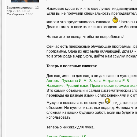
Зарегистрирован:
12
Языковые курсы или, что еще лучше, индивидуал
апр 2012, 19:23
Если вы не получили специальность преподавателя р
Сообщения:
1086
как вам это представлялось сначала.
Часто вы 
Дело в том, что носители языка владеют им бессоз
Но все это не повод, чтобы не попробовать!
Сейчас есть прекрасные обучающие программы, ра
программы. Одна из них была обучающей, другая - 
то в этом роде в Аpp Store, дайте нам ссылку, пожа
Теперь о полезных книжках.
Для вас, именно для вас, а не для вашего мужа, ре
Авторы: Пулькина И. М., Захава-Некрасова Е. Б.
Название: Русский язык. Практическая грамматика с
Это самый объемный и самый систематический спр
переводы на разные языки), с упражнениями и с о
Мужу его показывать не советую
, вид этого сп
объемом. Не нужно читать все подряд. Но когда чт
сложная из ваших будущих забот. Если вы будете пр
использовать.
Теперь о книжках для мужа.