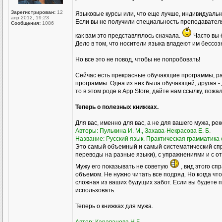
Зарегистрирован:
12
Языковые курсы или, что еще лучше, индивидуал
апр 2012, 19:23
Если вы не получили специальность преподавателя р
Сообщения:
1086
как вам это представлялось сначала.
Часто вы 
Дело в том, что носители языка владеют им бессоз
Но все это не повод, чтобы не попробовать!
Сейчас есть прекрасные обучающие программы, ра
программы. Одна из них была обучающей, другая - 
то в этом роде в Аpp Store, дайте нам ссылку, пожа
Теперь о полезных книжках.
Для вас, именно для вас, а не для вашего мужа, ре
Авторы: Пулькина И. М., Захава-Некрасова Е. Б.
Название: Русский язык. Практическая грамматика с
Это самый объемный и самый систематический спр
переводы на разные языки), с упражнениями и с о
Мужу его показывать не советую
, вид этого сп
объемом. Не нужно читать все подряд. Но когда чт
сложная из ваших будущих забот. Если вы будете пр
использовать.
Теперь о книжках для мужа.