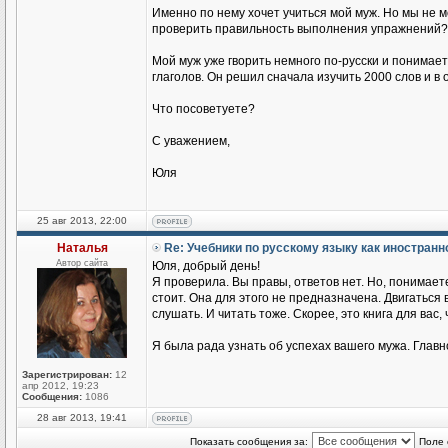
Именно по нему хочет учиться мой муж. Но мы не 
проверить правильность выполнения упражнений?
Мой муж уже гворить немного по-русски и понимае
глаголов. Он решил сначала изучить 2000 слов и в
Что посоветуете?
С уважением,
Юля
25 авг 2013, 22:00
Наталья
Re: Учебники по русскому языку как иностран
Автор сайта
Юля, добрый день!
Я проверила. Вы правы, ответов нет. Но, понимаете
стоит. Она для этого не предназначена. Двигаться
слушать. И читать тоже. Скорее, это книга для вас,
Я была рада узнать об успехах вашего мужа. Главн
Зарегистрирован:
12
апр 2012, 19:23
Сообщения:
1086
28 авг 2013, 19:41
Показать сообщения за:
Поле 