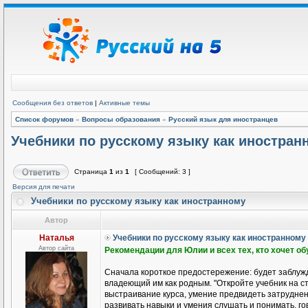
Сообщения без ответов
|
Активные темы
Список форумов
»
Вопросы образования
»
Русский язык для иностранцев
Учебники по русскому языку как иностран
Страница
1
из
1
[ Сообщений: 3 ]
Версия для печати
Учебники по русскому языку как иностранному
Автор
Наталья
Учебники по русскому языку как иностранному
Автор сайта
Рекомендации для Юлии и всех тех, кто хочет о
Сначала короткое предостережение: будет заблужд
владеющий им как родным. "Откройте учебник на ст
выстраивание курса, умение предвидеть затруднени
развивать навыки и умения слушать и понимать, гов