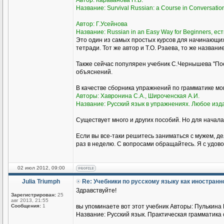
Автор: Караванова Н.Б.
Название: Survival Russian: а Course in Conversati
Автор: Г.Усейнова
Название: Russian in an Easy Way for Beginners, ест
Это один из самых простых курсов для начинающи
тетради. Тот же автор и Т.О. Рзаева, то же названи
Также сейчас популярен учебник С.Чернышева "Пое
объяснений.
В качестве сборника упражнений по грамматике м
Авторы: Хавронина С.А., Широченская А.И.
Название: Русский язык в упражнениях. Любое изд
Существует много и других пособий. Но для начала
Если вы все-таки решитесь заниматься с мужем, де
раз в неделю. С вопросами обращайтесь. Я с удово
02 июл 2012, 09:00
Julia Triumph
Re: Учебники по русскому языку как иностран
Здравствуйте!
Зарегистрирован:
25
авг 2013, 21:55
Сообщения:
1
вы упоминаете вот этот учебник Авторы: Пулькина И
Название: Русский язык. Практическая грамматика с