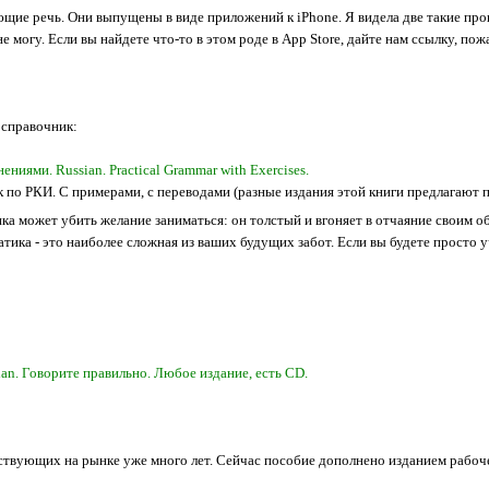
ие речь. Они выпущены в виде приложений к iPhone. Я видела две такие про
 могу. Если вы найдете что-то в этом роде в Аpp Store, дайте нам ссылку, пож
ю справочник:
ниями. Russian. Practical Grammar with Exercises.
о РКИ. С примерами, с переводами (разные издания этой книги предлагают пе
ика может убить желание заниматься: он толстый и вгоняет в отчаяние своим о
тика - это наиболее сложная из ваших будущих забот. Если вы будете просто уч
sian. Говорите правильно. Любое издание, есть CD.
вующих на рынке уже много лет. Сейчас пособие дополнено изданием рабочей т