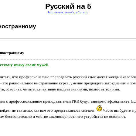
Русский на 5
http://russkiy-na-5.ru/forum/
иностранному
 иностранному
усскому языку своих мужей.
итать, что профессионально преподавать русский язык может каждый человек,
- это рациональное выстраивание курса, умение предвидеть затруднения и пом
, говорить, читать, т.е. активно владеть знаниями, пользоваться ими.
тия с профессиональным преподавателем РКИ будут заведомо эффективнее. Есл
пойдет не так легко, как вам это представлялось сначала.
Часто вы будете в 
им бессознательно и многие закономерности его устройства не осознают.