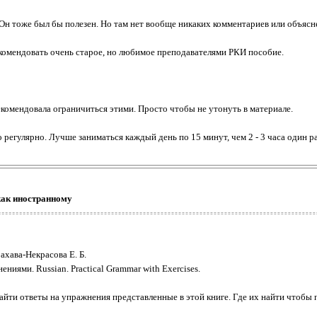
Он тоже был бы полезен. Но там нет вообще никаких комментариев или объясн
комендовать очень старое, но любимое преподавателями РКИ пособие.
екомендовала ограничиться этими. Просто чтобы не утонуть в материале.
о регулярно. Лучше заниматься каждый день по 15 минут, чем 2 - 3 часа один 
как иностранному
ахава-Некрасова Е. Б.
ниями. Russian. Practical Grammar with Exercises.
айти ответы на упражнения представленные в этой книге. Где их найти чтоб