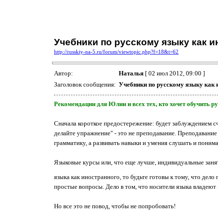
Учебники по русскому языку как 
http://russkiy-na-5.ru/forum/viewtopic.php?f=18&t=62
Автор:
Наталья
[ 02 июл 2012, 09:00 ]
Заголовок сообщения:
Учебники по русскому языку как
Рекомендации для Юлии и всех тех, кто хочет обучить р
Сначала короткое предостережение: будет заблуждением сч
делайте упражнение" - это не преподавание. Преподавание 
грамматику, а развивать навыки и умения слушать и понимать
Языковые курсы или, что еще лучше, индивидуальные заня
языка как иностранного, то будьте готовы к тому, что дело 
простые вопросы. Дело в том, что носители языка владеют 
Но все это не повод, чтобы не попробовать!