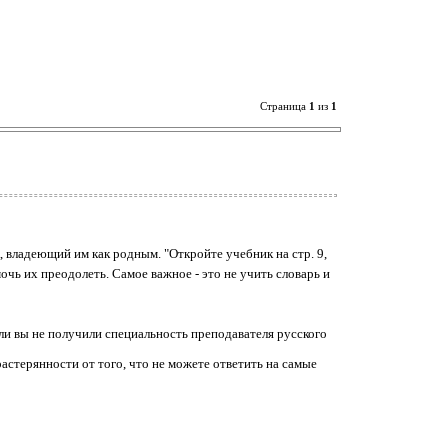
Страница
1
из
1
 владеющий им как родным. "Откройте учебник на стр. 9,
очь их преодолеть. Самое важное - это не учить словарь и
и вы не получили специальность преподавателя русского
растерянности от того, что не можете ответить на самые