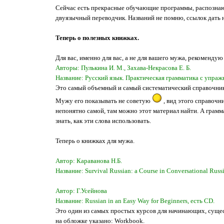
Сейчас есть прекрасные обучающие программы, распознающ
двуязычный переводчик. Названий не помню, ссылок дать не
Теперь о полезных книжках.
Для вас, именно для вас, а не для вашего мужа, рекоменду
Авторы: Пулькина И. М., Захава-Некрасова Е. Б.
Название: Русский язык. Практическая грамматика с упражне
Это самый объемный и самый систематический справочник п
Мужу его показывать не советую
, вид этого справочн
непонятно самой, там можно этот материал найти. А грамма
знать, как эти слова использовать.
Теперь о книжках для мужа.
Автор: Караванова Н.Б.
Название: Survival Russian: а Course in Conversational Rus
Автор: Г.Усейнова
Название: Russian in an Easy Way for Beginners, есть СD.
Это один из самых простых курсов для начинающих, сущест
на обложке указано: Workbook.