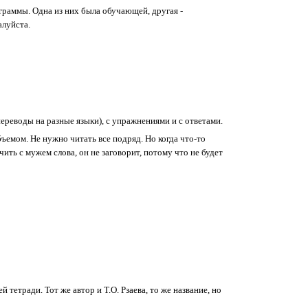
граммы. Одна из них была обучающей, другая -
алуйста.
реводы на разные языки), с упражнениями и с ответами.
бъемом. Не нужно читать все подряд. Но когда что-то
ить с мужем слова, он не заговорит, потому что не будет
етради. Тот же автор и Т.О. Рзаева, то же название, но