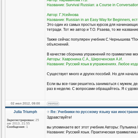
Автор: Караванова Н.Б.
Название: Survival Russian: а Course in Conversati
Автор: Г.Усейнова
Название: Russian in an Easy Way for Beginners, ест
Это один из самых простых курсов для начинающи
тетради. Тот же автор и Т.О. Рзаева, то же названи
Также сейчас популярен учебник С.Чернышева "Пое
объяснений.
В качестве сборника упражнений по грамматике м
Авторы: Хавронина С.А., Широченская А.И.
Название: Русский язык в упражнениях. Любое изд
Существует много и других пособий. Но для начала
Если вы все-таки решитесь заниматься с мужем, де
раз в неделю. С вопросами обращайтесь. Я с удово
02 июл 2012, 09:00
Julia Triumph
Re: Учебники по русскому языку как иностран
Здравствуйте!
Зарегистрирован:
25
авг 2013, 21:55
Сообщения:
1
вы упоминаете вот этот учебник Авторы: Пулькина И
Название: Русский язык. Практическая грамматика с