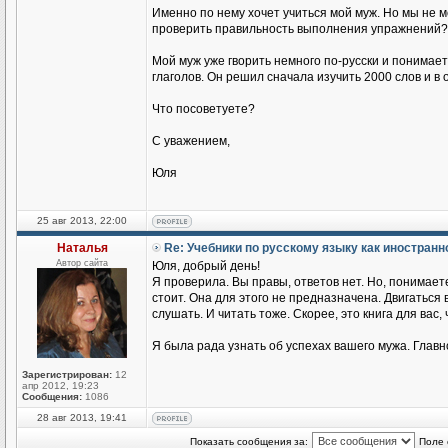
Именно по нему хочет учиться мой муж. Но мы не 
проверить правильность выполнения упражнений?
Мой муж уже гворить немного по-русски и понимае
глаголов. Он решил сначала изучить 2000 слов и в
Что посоветуете?
С уважением,
Юля
25 авг 2013, 22:00
Наталья
Re: Учебники по русскому языку как иностран
Автор сайта
Юля, добрый день!
Я проверила. Вы правы, ответов нет. Но, понимаете
стоит. Она для этого не предназначена. Двигаться
слушать. И читать тоже. Скорее, это книга для вас,
Я была рада узнать об успехах вашего мужа. Главн
Зарегистрирован:
12
апр 2012, 19:23
Сообщения:
1086
28 авг 2013, 19:41
Показать сообщения за:
Поле 