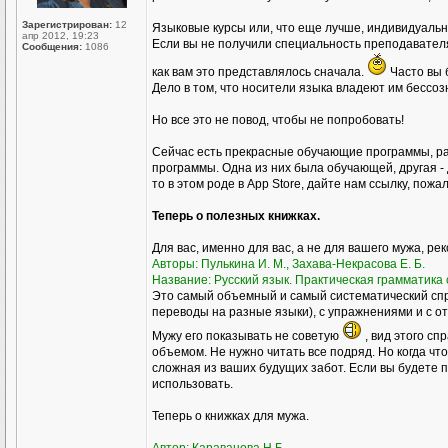
Зарегистрирован:
12
Языковые курсы или, что еще лучше, индивидуал
апр 2012, 19:23
Если вы не получили специальность преподавателя р
Сообщения:
1086
как вам это представлялось сначала.
Часто вы 
Дело в том, что носители языка владеют им бессоз
Но все это не повод, чтобы не попробовать!
Сейчас есть прекрасные обучающие программы, ра
программы. Одна из них была обучающей, другая - 
то в этом роде в Аpp Store, дайте нам ссылку, пожа
Теперь о полезных книжках.
Для вас, именно для вас, а не для вашего мужа, ре
Авторы: Пулькина И. М., Захава-Некрасова Е. Б.
Название: Русский язык. Практическая грамматика с
Это самый объемный и самый систематический спр
переводы на разные языки), с упражнениями и с о
Мужу его показывать не советую
, вид этого сп
объемом. Не нужно читать все подряд. Но когда чт
сложная из ваших будущих забот. Если вы будете пр
использовать.
Теперь о книжках для мужа.