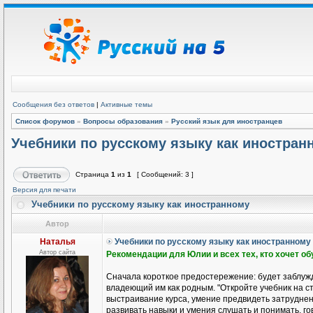
Сообщения без ответов
|
Активные темы
Список форумов
»
Вопросы образования
»
Русский язык для иностранцев
Учебники по русскому языку как иностран
Страница
1
из
1
[ Сообщений: 3 ]
Версия для печати
Учебники по русскому языку как иностранному
Автор
Наталья
Учебники по русскому языку как иностранному
Автор сайта
Рекомендации для Юлии и всех тех, кто хочет о
Сначала короткое предостережение: будет заблужд
владеющий им как родным. "Откройте учебник на ст
выстраивание курса, умение предвидеть затруднени
развивать навыки и умения слушать и понимать, гов