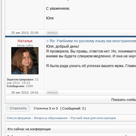
С уважением,
Юля
25 авг 2013, 22:00
Наталья
Re: Учебники по русскому языку как иностранном
Автор сайта
Юля, добрый день!
Я проверила. Вы правы, ответов нет. Но, понимаете
книжке вы будете слишком медленно. И она не научи
Я была рада узнать об успехах вашего мужа. Главн
Зарегистрирован:
12
апр 2012, 19:23
Сообщения:
1086
28 авг 2013, 19:41
Показать сообщ
Страница
1
из
1
[ Сообщений: 3 ]
Список форумов
»
Вопросы образования
»
Русский язык для иностранцев
Кто сейчас на конференции