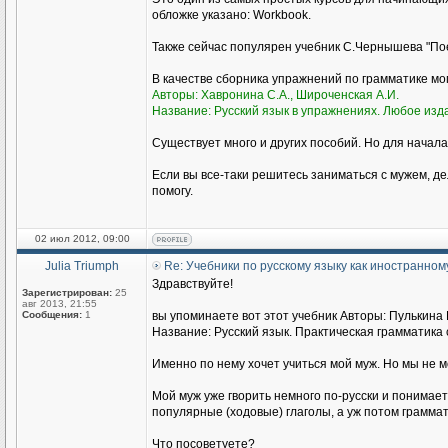
обложке указано: Workbook.
Также сейчас популярен учебник С.Чернышева "Пое
В качестве сборника упражнений по грамматике м
Авторы: Хавронина С.А., Широченская А.И.
Название: Русский язык в упражнениях. Любое изд
Существует много и других пособий. Но для начала
Если вы все-таки решитесь заниматься с мужем, де
помогу.
02 июл 2012, 09:00
Julia Triumph
Re: Учебники по русскому языку как иностранном
Здравствуйте!
Зарегистрирован:
25
авг 2013, 21:55
Сообщения:
1
вы упоминаете вот этот учебник Авторы: Пулькина И
Название: Русский язык. Практическая грамматика с
Именно по нему хочет учиться мой муж. Но мы не 
Мой муж уже гворить немного по-русски и понимае
популярные (ходовые) глаголы, а уж потом граммат
Что посоветуете?