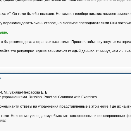
хали". Он тоже был бы полезен. Но там нет вообще никаких комментариев и
огу порекомендовать очень старое, но любимое преподавателями РКИ пособие
ание.
 я бы рекомендовала ограничиться этими. Просто чтобы не утонуть в материа
лайте это регулярно. Лучше заниматься каждый день по 15 минут, чем 2 - 3 ч
у
. М., Захава-Некрасова Е. Б.
 упражнениями. Russian. Practical Grammar with Exercises.
можем найти ответы на упражнения представленные в этой книге. Где их на
т тоже. Но я не могу иногда ему объяснить совершенные и несовершенные фор
ику.