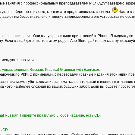
ные занятия с профессиональным преподавателем РКИ будут заведомо эффек
то дело пойдет не так легко, как вам это представлялось сначала.
Часто вы 
владеют им бессознательно и многие закономерности его устройства не осоз
спознающие речь. Они выпущены в виде приложений к iPhone. Я видела две т
у. Если вы найдете что-то в этом роде в Аpp Store, дайте нам ссылку, пожалуй
комендую справочник:
 упражнениями. Russian. Practical Grammar with Exercises.
вочник по РКИ. С примерами, с переводами (разные издания этой книги пре
равочника может убить желание заниматься: он толстый и вгоняет в отчаяние 
а - это наиболее сложная из ваших будущих забот. Если вы будете просто учит
onal Russian. Говорите правильно. Любое издание, есть CD.
ь СD.
 существующих на рынке уже много лет. Сейчас пособие дополнено изданием р