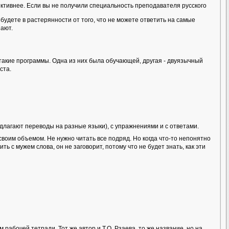
тивнее. Если вы не получили специальность преподавателя русского
будете в растерянности от того, что не можете ответить на самые
нают.
акие программы. Одна из них была обучающей, другая - двуязычный
ста.
длагают переводы на разные языки), с упражнениями и с ответами.
своим объемом. Не нужно читать все подряд. Но когда что-то непонятно
ь с мужем слова, он не заговорит, потому что не будет знать, как эти
абочей тетради. Тот же автор и Т.О. Рзаева, то же название, но на