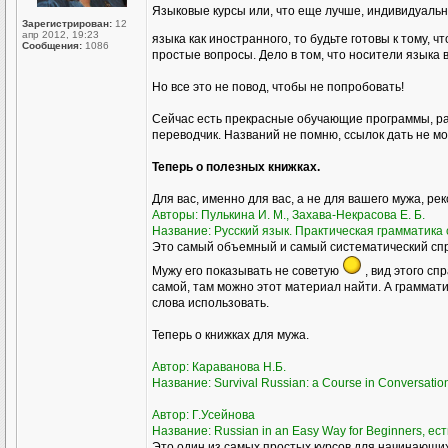
Языковые курсы или, что еще лучше, индивидуаль
Зарегистрирован:
12
апр 2012, 19:23
языка как иностранного, то будьте готовы к тому, ч
Сообщения:
1086
простые вопросы. Дело в том, что носители языка 
Но все это не повод, чтобы не попробовать!
Сейчас есть прекрасные обучающие программы, ра
переводчик. Названий не помню, ссылок дать не мог
Теперь о полезных книжках.
Для вас, именно для вас, а не для вашего мужа, ре
Авторы: Пулькина И. М., Захава-Некрасова Е. Б.
Название: Русский язык. Практическая грамматика с
Это самый объемный и самый систематический спра
Мужу его показывать не советую
, вид этого сп
самой, там можно этот материал найти. А грамматик
слова использовать.
Теперь о книжках для мужа.
Автор: Караванова Н.Б.
Название: Survival Russian: а Course in Conversati
Автор: Г.Усейнова
Название: Russian in an Easy Way for Beginners, ест
Это один из самых простых курсов для начинающих,