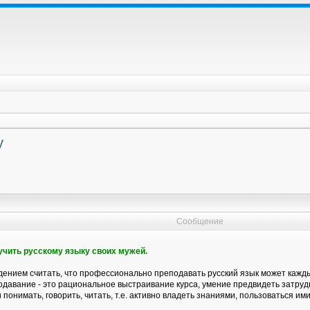
у
Сообщение
бучить русскому языку своих мужей.
ением считать, что профессионально преподавать русский язык может каждый
давание - это рациональное выстраивание курса, умение предвидеть затрудн
 понимать, говорить, читать, т.е. активно владеть знаниями, пользоваться ими