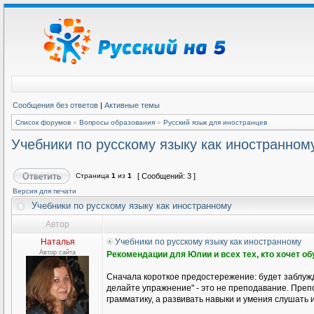
Сообщения без ответов
|
Активные темы
Список форумов
»
Вопросы образования
»
Русский язык для иностранцев
Учебники по русскому языку как иностранном
Страница
1
из
1
[ Сообщений: 3 ]
Версия для печати
Учебники по русскому языку как иностранному
Автор
Наталья
Учебники по русскому языку как иностранному
Автор сайта
Рекомендации для Юлии и всех тех, кто хочет о
Сначала короткое предостережение: будет заблужд
делайте упражнение" - это не преподавание. Препо
грамматику, а развивать навыки и умения слушать и