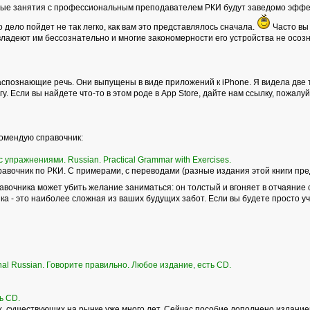
ные занятия с профессиональным преподавателем РКИ будут заведомо эффек
то дело пойдет не так легко, как вам это представлялось сначала.
Часто вы 
владеют им бессознательно и многие закономерности его устройства не осоз
спознающие речь. Они выпущены в виде приложений к iPhone. Я видела две т
у. Если вы найдете что-то в этом роде в Аpp Store, дайте нам ссылку, пожалуй
комендую справочник:
 упражнениями. Russian. Practical Grammar with Exercises.
вочник по РКИ. С примерами, с переводами (разные издания этой книги пре
равочника может убить желание заниматься: он толстый и вгоняет в отчаяние 
а - это наиболее сложная из ваших будущих забот. Если вы будете просто учит
onal Russian. Говорите правильно. Любое издание, есть CD.
ь СD.
 существующих на рынке уже много лет. Сейчас пособие дополнено изданием р