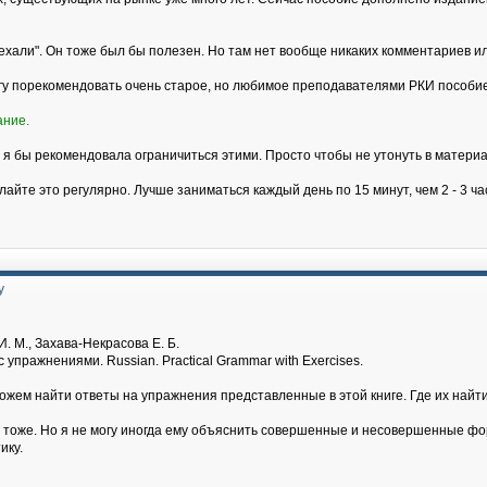
хали". Он тоже был бы полезен. Но там нет вообще никаких комментариев и
огу порекомендовать очень старое, но любимое преподавателями РКИ пособие
ание.
 я бы рекомендовала ограничиться этими. Просто чтобы не утонуть в материа
лайте это регулярно. Лучше заниматься каждый день по 15 минут, чем 2 - 3 ч
у
. М., Захава-Некрасова Е. Б.
 упражнениями. Russian. Practical Grammar with Exercises.
можем найти ответы на упражнения представленные в этой книге. Где их на
т тоже. Но я не могу иногда ему объяснить совершенные и несовершенные фор
ику.