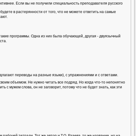
тивнее. Если вы не получили специальность преподавателя русского
будете в растерянности от того, что не можете ответить на самые
нают.
акие программы. Одна из них была обучающей, другая - двуязычный
ста.
длагают переводы на разные языки), с упражнениями и с ответами.
своим объемом. Не нужно читать все подряд. Но когда что-то непонятно
ь с мужем слова, он не заговорит, потому что не будет знать, как эти
абочей тетради. Тот же автор и Т.О. Рзаева, то же название, но на