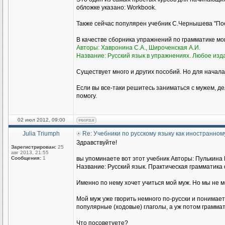
обложке указано: Workbook.
Также сейчас популярен учебник С.Чернышева "Пое
В качестве сборника упражнений по грамматике м
Авторы: Хавронина С.А., Широченская А.И.
Название: Русский язык в упражнениях. Любое изд
Существует много и других пособий. Но для начала
Если вы все-таки решитесь заниматься с мужем, де
помогу.
02 июл 2012, 09:00
Julia Triumph
Re: Учебники по русскому языку как иностранном
Здравствуйте!
Зарегистрирован:
25
авг 2013, 21:55
Сообщения:
1
вы упоминаете вот этот учебник Авторы: Пулькина И
Название: Русский язык. Практическая грамматика с
Именно по нему хочет учиться мой муж. Но мы не 
Мой муж уже гворить немного по-русски и понимае
популярные (ходовые) глаголы, а уж потом граммат
Что посоветуете?