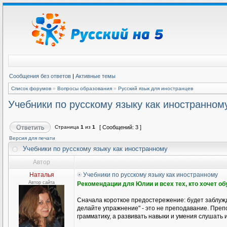
Сообщения без ответов
|
Активные темы
Список форумов
»
Вопросы образования
»
Русский язык для иностранцев
Учебники по русскому языку как иностранном
Страница
1
из
1
[ Сообщений: 3 ]
Версия для печати
Учебники по русскому языку как иностранному
Автор
Наталья
Учебники по русскому языку как иностранному
Автор сайта
Рекомендации для Юлии и всех тех, кто хочет о
Сначала короткое предостережение: будет заблужд
делайте упражнение" - это не преподавание. Препо
грамматику, а развивать навыки и умения слушать и