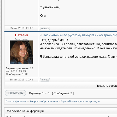
С уважением,
Юля
25 авг 2013, 22:00
Наталья
Re: Учебники по русскому языку как иностранном
Автор сайта
Юля, добрый день!
Я проверила. Вы правы, ответов нет. Но, понимаете
книжке вы будете слишком медленно. И она не научи
Я была рада узнать об успехах вашего мужа. Главн
Зарегистрирован:
12
апр 2012, 19:23
Сообщения:
1086
28 авг 2013, 19:41
Показать сообщ
Страница
1
из
1
[ Сообщений: 3 ]
Список форумов
»
Вопросы образования
»
Русский язык для иностранцев
Кто сейчас на конференции