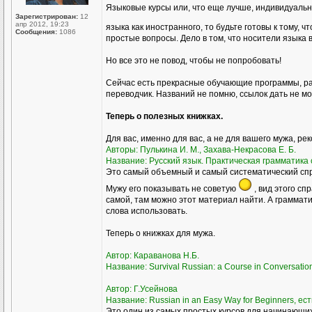
Языковые курсы или, что еще лучше, индивидуаль
Зарегистрирован:
12
апр 2012, 19:23
языка как иностранного, то будьте готовы к тому, ч
Сообщения:
1086
простые вопросы. Дело в том, что носители языка 
Но все это не повод, чтобы не попробовать!
Сейчас есть прекрасные обучающие программы, ра
переводчик. Названий не помню, ссылок дать не мог
Теперь о полезных книжках.
Для вас, именно для вас, а не для вашего мужа, ре
Авторы: Пулькина И. М., Захава-Некрасова Е. Б.
Название: Русский язык. Практическая грамматика с
Это самый объемный и самый систематический спра
Мужу его показывать не советую
, вид этого сп
самой, там можно этот материал найти. А грамматик
слова использовать.
Теперь о книжках для мужа.
Автор: Караванова Н.Б.
Название: Survival Russian: а Course in Conversati
Автор: Г.Усейнова
Название: Russian in an Easy Way for Beginners, ест
Это один из самых простых курсов для начинающих,