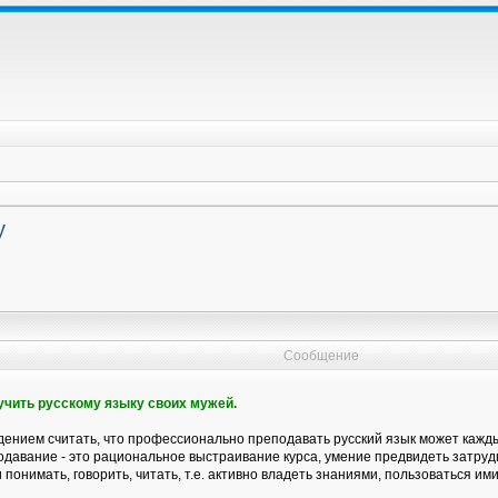
у
Сообщение
бучить русскому языку своих мужей.
ением считать, что профессионально преподавать русский язык может каждый
давание - это рациональное выстраивание курса, умение предвидеть затрудн
 понимать, говорить, читать, т.е. активно владеть знаниями, пользоваться ими