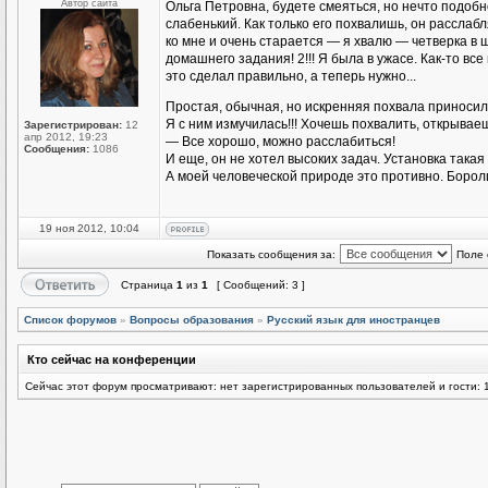
Автор сайта
Ольга Петровна, будете смеяться, но нечто подоб
слабенький. Как только его похвалишь, он расслаб
ко мне и очень старается — я хвалю — четверка в
домашнего задания! 2!!! Я была в ужасе. Как-то все
это сделал правильно, а теперь нужно...
Простая, обычная, но искренняя похвала приноси
Я с ним измучилась!!! Хочешь похвалить, открываеш
Зарегистрирован:
12
апр 2012, 19:23
— Все хорошо, можно расслабиться!
Сообщения:
1086
И еще, он не хотел высоких задач. Установка такая 
А моей человеческой природе это противно. Бороли
19 ноя 2012, 10:04
Показать сообщения за:
Поле 
Страница
1
из
1
[ Сообщений: 3 ]
Список форумов
»
Вопросы образования
»
Русский язык для иностранцев
Кто сейчас на конференции
Сейчас этот форум просматривают: нет зарегистрированных пользователей и гости: 