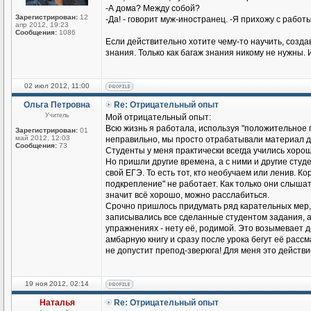
-А дома? Между собой?
Зарегистрирован:
12
-Да! - говорит муж-иностранец. -Я прихожу с работы
апр 2012, 19:23
Сообщения:
1086
Если действительно хотите чему-то научить, созд
знания. Только как багаж знания никому не нужны. 
02 июл 2012, 11:00
Ольга Петровна
Re: Отрицательный опыт
Учитель
Мой отрицательный опыт:
Всю жизнь я работала, используя "положительное п
Зарегистрирован:
01
май 2012, 12:03
неправильно, мы просто отрабатывали материал до
Сообщения:
73
Студенты у меня практически всегда учились хорош
Но пришли другие времена, а с ними и другие студен
свой ЕГЭ. То есть тот, кто необучаем или ленив. К
подкрепление" не работает. Как только они слышат
значит всё хорошо, можно расслабиться.
Срочно пришлось придумать ряд карательных мер,
записывались все сделанные студентом задания, а н
упражнениях - нету её, родимой. Это возымевает д
амбарную книгу и сразу после урока бегут её рассмат
не допустит препод-зверюга! Для меня это действ
19 ноя 2012, 02:14
Наталья
Re: Отрицательный опыт