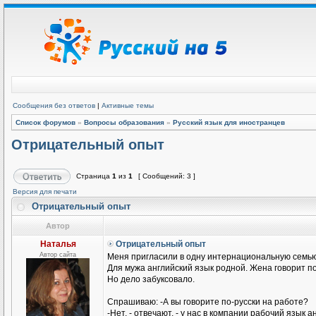
Сообщения без ответов
|
Активные темы
Список форумов
»
Вопросы образования
»
Русский язык для иностранцев
Отрицательный опыт
Страница
1
из
1
[ Сообщений: 3 ]
Версия для печати
Отрицательный опыт
Автор
Наталья
Отрицательный опыт
Автор сайта
Меня пригласили в одну интернациональную семью
Для мужа английский язык родной. Жена говорит п
Но дело забуксовало.
Спрашиваю: -А вы говорите по-русски на работе?
-Нет, - отвечают, - у нас в компании рабочий язык а