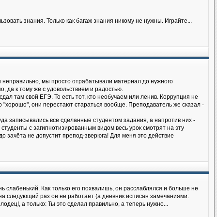
овать знания. Только как багаж знания никому не нужны. Играйте...
ки неправильно, мы просто отрабатывали материал до нужного
, да к тому же с удовольствием и радостью.
 сдал там свой ЕГЭ. То есть тот, кто необучаем или ленив. Коррупция не
во "хорошо", они перестают стараться вообще. Преподаватель же сказал -
да записывались все сделанные студентом задания, а напротив них -
ь студенты с загипнотизированным видом весь урок смотрят на эту
дь до зачёта не допустит препод-зверюга! Для меня это действие
ь слабенький. Как только его похвалишь, он расслаблялся и больше не
 на следующий раз он не работает (а дневник исписан замечаниями:
одец!, а только: Ты это сделал правильно, а теперь нужно...