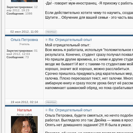
-Да! - говорит муж-иностранец. -Я прихожу с работы
Зарегистрирован:
12
апр 2012, 19:23
Если действительно хотите чему-то научить, созда
Сообщения:
1086
Шутите... Обучение для вашей семьи - это часть в
02 июл 2012, 11:00
Ольга Петровна
Re: Отрицательный опыт
Учитель
Мой отрицательный опыт:
Всю жизнь я работала, используя "положительное 
Зарегистрирован:
01
май 2012, 12:03
результата. Конечно, студент сразу получал похва
Сообщения:
73
Но пришли другие времена, а с ними и другие студен
везде же бывает! И вот с такими-то студентами мо
хорошо, значит всё хорошо, можно расслабиться.
Срочно пришлось придумать ряд карательных мер, 
галочка. Плохо пересказал текст, нет галочки. Мн
амбарную книгу и сразу после урока бегут её рассма
напоминает шаманский обряд, но пока срабатывал
19 ноя 2012, 02:14
Наталья
Re: Отрицательный опыт
Автор сайта
Ольга Петровна, будете смеяться, но нечто подоб
работал. Выглядело это так: Двойка — мама в ярос
Опять нет домашнего задания! 2!!! Я была в ужасе. 