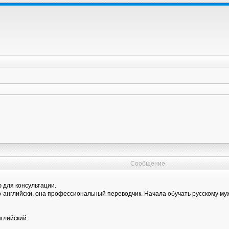
Сообщение
 для консультации.
о-английски, она профессиональный переводчик. Начала обучать русскому муж
нглийский.