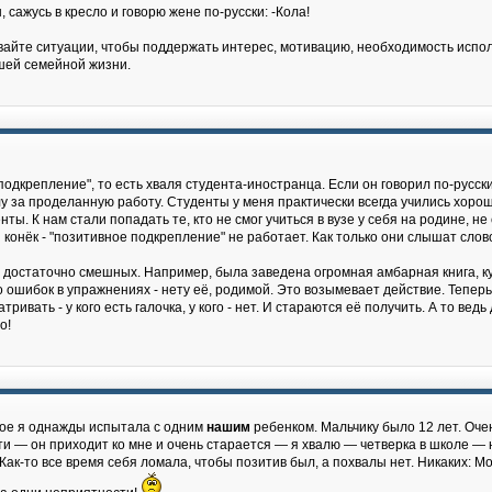
, сажусь в кресло и говорю жене по-русски: -Кола!
вайте ситуации, чтобы поддержать интерес, мотивацию, необходимость использ
ашей семейной жизни.
подкрепление", то есть хваля студента-иностранца. Если он говорил по-русс
лу за проделанную работу. Студенты у меня практически всегда учились хорошо
ты. К нам стали попадать те, кто не смог учиться в вузе у себя на родине, не
й конёк - "позитивное подкрепление" не работает. Как только они слышат сло
достаточно смешных. Например, была заведена огромная амбарная книга, ку
ого ошибок в упражнениях - нету её, родимой. Это возымевает действие. Тепер
тривать - у кого есть галочка, у кого - нет. И стараются её получить. А то ве
о!
ное я однажды испытала с одним
нашим
ребенком. Мальчику было 12 лет. Очен
ти — он приходит ко мне и очень старается — я хвалю — четверка в школе —
Как-то все время себя ломала, чтобы позитив был, а похвалы нет. Никаких: Мол