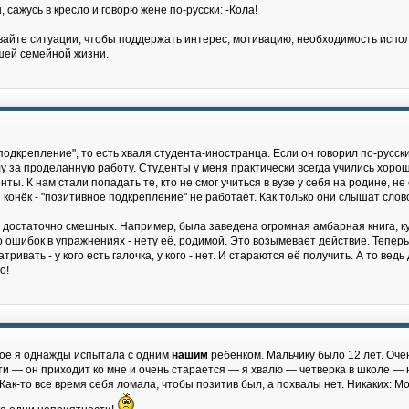
, сажусь в кресло и говорю жене по-русски: -Кола!
вайте ситуации, чтобы поддержать интерес, мотивацию, необходимость использ
ашей семейной жизни.
подкрепление", то есть хваля студента-иностранца. Если он говорил по-русс
лу за проделанную работу. Студенты у меня практически всегда учились хорошо
ты. К нам стали попадать те, кто не смог учиться в вузе у себя на родине, не
й конёк - "позитивное подкрепление" не работает. Как только они слышат сло
достаточно смешных. Например, была заведена огромная амбарная книга, ку
ого ошибок в упражнениях - нету её, родимой. Это возымевает действие. Тепер
тривать - у кого есть галочка, у кого - нет. И стараются её получить. А то ве
о!
ное я однажды испытала с одним
нашим
ребенком. Мальчику было 12 лет. Очен
ти — он приходит ко мне и очень старается — я хвалю — четверка в школе —
Как-то все время себя ломала, чтобы позитив был, а похвалы нет. Никаких: Мол