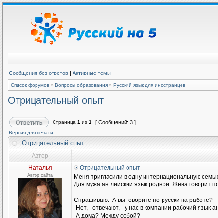
Сообщения без ответов
|
Активные темы
Список форумов
»
Вопросы образования
»
Русский язык для иностранцев
Отрицательный опыт
Страница
1
из
1
[ Сообщений: 3 ]
Версия для печати
Отрицательный опыт
Автор
Наталья
Отрицательный опыт
Автор сайта
Меня пригласили в одну интернациональную семью
Для мужа английский язык родной. Жена говорит п
Спрашиваю: -А вы говорите по-русски на работе?
-Нет, - отвечают, - у нас в компании рабочий язык а
-А дома? Между собой?