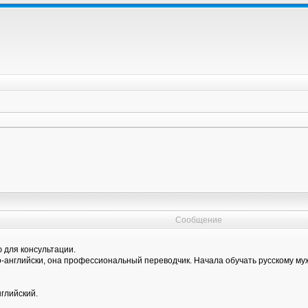
Сообщение
 для консультации.
о-английски, она профессиональный переводчик. Начала обучать русскому муж
нглийский.