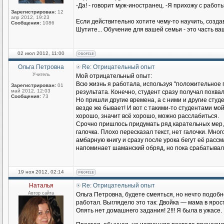
-Да! - говорит муж-иностранец. -Я прихожу с работы
Зарегистрирован:
12
апр 2012, 19:23
Если действительно хотите чему-то научить, созда
Сообщения:
1086
Шутите... Обучение для вашей семьи - это часть в
02 июл 2012, 11:00
Ольга Петровна
Re: Отрицательный опыт
Учитель
Мой отрицательный опыт:
Всю жизнь я работала, используя "положительное 
Зарегистрирован:
01
май 2012, 12:03
результата. Конечно, студент сразу получал похва
Сообщения:
73
Но пришли другие времена, а с ними и другие студен
везде же бывает! И вот с такими-то студентами мо
хорошо, значит всё хорошо, можно расслабиться.
Срочно пришлось придумать ряд карательных мер, 
галочка. Плохо пересказал текст, нет галочки. Мн
амбарную книгу и сразу после урока бегут её рассма
напоминает шаманский обряд, но пока срабатывал
19 ноя 2012, 02:14
Наталья
Re: Отрицательный опыт
Автор сайта
Ольга Петровна, будете смеяться, но нечто подоб
работал. Выглядело это так: Двойка — мама в ярос
Опять нет домашнего задания! 2!!! Я была в ужасе. 