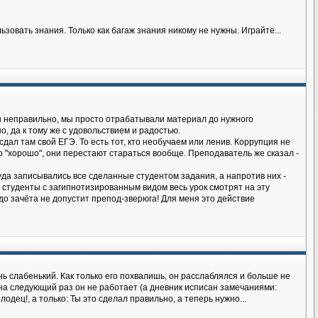
овать знания. Только как багаж знания никому не нужны. Играйте...
ки неправильно, мы просто отрабатывали материал до нужного
, да к тому же с удовольствием и радостью.
 сдал там свой ЕГЭ. То есть тот, кто необучаем или ленив. Коррупция не
во "хорошо", они перестают стараться вообще. Преподаватель же сказал -
да записывались все сделанные студентом задания, а напротив них -
ь студенты с загипнотизированным видом весь урок смотрят на эту
дь до зачёта не допустит препод-зверюга! Для меня это действие
ь слабенький. Как только его похвалишь, он расслаблялся и больше не
 на следующий раз он не работает (а дневник исписан замечаниями:
одец!, а только: Ты это сделал правильно, а теперь нужно...