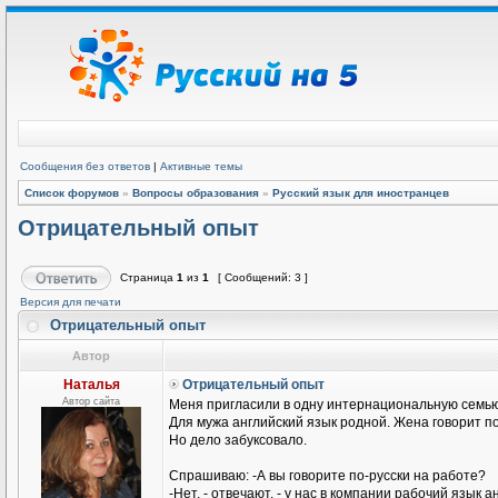
Сообщения без ответов
|
Активные темы
Список форумов
»
Вопросы образования
»
Русский язык для иностранцев
Отрицательный опыт
Страница
1
из
1
[ Сообщений: 3 ]
Версия для печати
Отрицательный опыт
Автор
Наталья
Отрицательный опыт
Автор сайта
Меня пригласили в одну интернациональную семью
Для мужа английский язык родной. Жена говорит п
Но дело забуксовало.
Спрашиваю: -А вы говорите по-русски на работе?
-Нет, - отвечают, - у нас в компании рабочий язык а