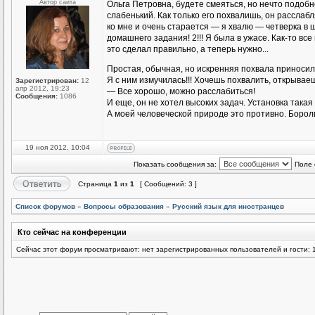
Автор сайта
Ольга Петровна, будете смеяться, но нечто подоб
слабенький. Как только его похвалишь, он расслаб
ко мне и очень старается — я хвалю — четверка в
домашнего задания! 2!!! Я была в ужасе. Как-то все
это сделал правильно, а теперь нужно...
Простая, обычная, но искренняя похвала приноси
Я с ним измучилась!!! Хочешь похвалить, открываеш
Зарегистрирован:
12
апр 2012, 19:23
— Все хорошо, можно расслабиться!
Сообщения:
1086
И еще, он не хотел высоких задач. Установка такая 
А моей человеческой природе это противно. Бороли
19 ноя 2012, 10:04
Показать сообщения за:
Поле 
Страница
1
из
1
[ Сообщений: 3 ]
Список форумов
»
Вопросы образования
»
Русский язык для иностранцев
Кто сейчас на конференции
Сейчас этот форум просматривают: нет зарегистрированных пользователей и гости: 