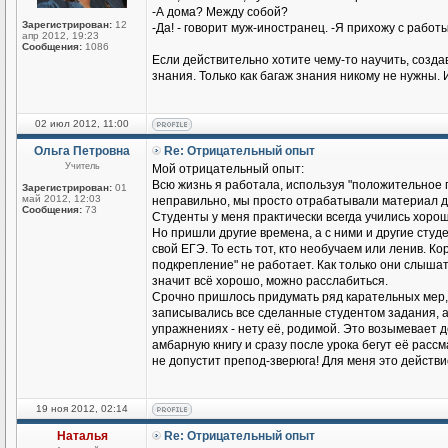
-А дома? Между собой?
Зарегистрирован:
12
-Да! - говорит муж-иностранец. -Я прихожу с работы
апр 2012, 19:23
Сообщения:
1086
Если действительно хотите чему-то научить, созд
знания. Только как багаж знания никому не нужны. 
02 июл 2012, 11:00
Ольга Петровна
Re: Отрицательный опыт
Учитель
Мой отрицательный опыт:
Всю жизнь я работала, используя "положительное п
Зарегистрирован:
01
май 2012, 12:03
неправильно, мы просто отрабатывали материал до
Сообщения:
73
Студенты у меня практически всегда учились хорош
Но пришли другие времена, а с ними и другие студен
свой ЕГЭ. То есть тот, кто необучаем или ленив. К
подкрепление" не работает. Как только они слышат
значит всё хорошо, можно расслабиться.
Срочно пришлось придумать ряд карательных мер,
записывались все сделанные студентом задания, а н
упражнениях - нету её, родимой. Это возымевает д
амбарную книгу и сразу после урока бегут её рассмат
не допустит препод-зверюга! Для меня это действ
19 ноя 2012, 02:14
Наталья
Re: Отрицательный опыт