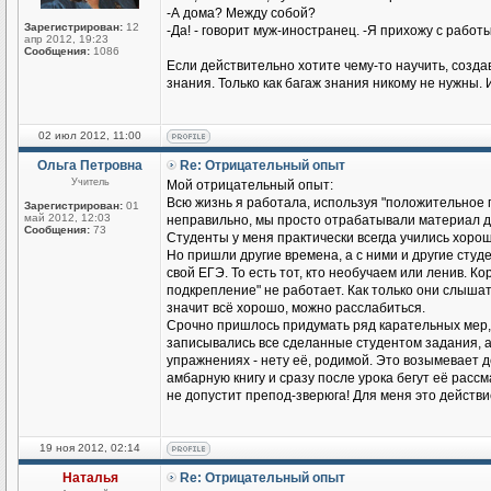
-А дома? Между собой?
Зарегистрирован:
12
-Да! - говорит муж-иностранец. -Я прихожу с работы
апр 2012, 19:23
Сообщения:
1086
Если действительно хотите чему-то научить, созд
знания. Только как багаж знания никому не нужны. 
02 июл 2012, 11:00
Ольга Петровна
Re: Отрицательный опыт
Учитель
Мой отрицательный опыт:
Всю жизнь я работала, используя "положительное п
Зарегистрирован:
01
май 2012, 12:03
неправильно, мы просто отрабатывали материал до
Сообщения:
73
Студенты у меня практически всегда учились хорош
Но пришли другие времена, а с ними и другие студен
свой ЕГЭ. То есть тот, кто необучаем или ленив. К
подкрепление" не работает. Как только они слышат
значит всё хорошо, можно расслабиться.
Срочно пришлось придумать ряд карательных мер,
записывались все сделанные студентом задания, а н
упражнениях - нету её, родимой. Это возымевает д
амбарную книгу и сразу после урока бегут её рассмат
не допустит препод-зверюга! Для меня это действ
19 ноя 2012, 02:14
Наталья
Re: Отрицательный опыт