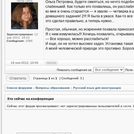
Автор сайта
Ольга Петровна, будете смеяться, но нечто подоб
слабенький. Как только его похвалишь, он расслаб
ко мне и очень старается — я хвалю — четверка в
домашнего задания! 2!!! Я была в ужасе. Как-то все
это сделал правильно, а теперь нужно...
Простая, обычная, но искренняя похвала приноси
Я с ним измучилась!!! Хочешь похвалить, открываеш
Зарегистрирован:
12
апр 2012, 19:23
— Все хорошо, можно расслабиться!
Сообщения:
1086
И еще, он не хотел высоких задач. Установка такая 
А моей человеческой природе это противно. Бороли
19 ноя 2012, 10:04
Показать сообщения за:
Поле 
Страница
1
из
1
[ Сообщений: 3 ]
Список форумов
»
Вопросы образования
»
Русский язык для иностранцев
Кто сейчас на конференции
Сейчас этот форум просматривают: нет зарегистрированных пользователей и гости: 