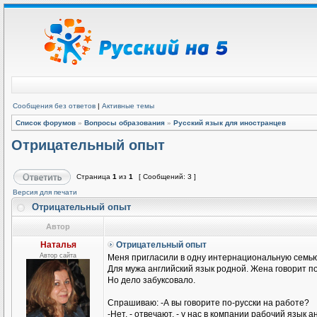
Сообщения без ответов
|
Активные темы
Список форумов
»
Вопросы образования
»
Русский язык для иностранцев
Отрицательный опыт
Страница
1
из
1
[ Сообщений: 3 ]
Версия для печати
Отрицательный опыт
Автор
Наталья
Отрицательный опыт
Автор сайта
Меня пригласили в одну интернациональную семью
Для мужа английский язык родной. Жена говорит п
Но дело забуксовало.
Спрашиваю: -А вы говорите по-русски на работе?
-Нет, - отвечают, - у нас в компании рабочий язык а