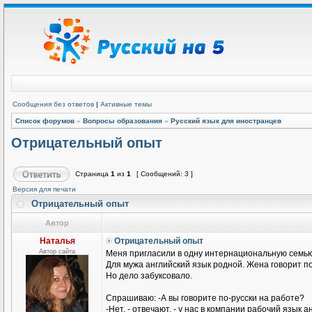
Сообщения без ответов
|
Активные темы
Список форумов
»
Вопросы образования
»
Русский язык для иностранцев
Отрицательный опыт
Страница
1
из
1
[ Сообщений: 3 ]
Версия для печати
Отрицательный опыт
Автор
Наталья
Отрицательный опыт
Автор сайта
Меня пригласили в одну интернациональную семью
Для мужа английский язык родной. Жена говорит п
Но дело забуксовало.
Спрашиваю: -А вы говорите по-русски на работе?
-Нет, - отвечают, - у нас в компании рабочий язык а