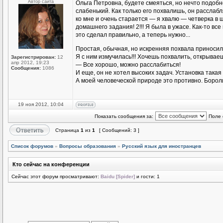
Автор сайта
Ольга Петровна, будете смеяться, но нечто подоб
слабенький. Как только его похвалишь, он расслаб
ко мне и очень старается — я хвалю — четверка в
домашнего задания! 2!!! Я была в ужасе. Как-то все
это сделал правильно, а теперь нужно...
Простая, обычная, но искренняя похвала приноси
Я с ним измучилась!!! Хочешь похвалить, открываеш
Зарегистрирован:
12
апр 2012, 19:23
— Все хорошо, можно расслабиться!
Сообщения:
1086
И еще, он не хотел высоких задач. Установка такая 
А моей человеческой природе это противно. Бороли
19 ноя 2012, 10:04
Показать сообщения за:
Поле 
Страница
1
из
1
[ Сообщений: 3 ]
Список форумов
»
Вопросы образования
»
Русский язык для иностранцев
Кто сейчас на конференции
Сейчас этот форум просматривают:
Baidu [Spider]
и гости: 1