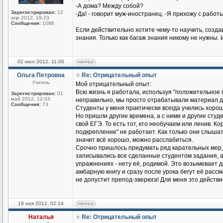
-А дома? Между собой?
Зарегистрирован:
12
-Да! - говорит муж-иностранец. -Я прихожу с работы
апр 2012, 19:23
Сообщения:
1086
Если действительно хотите чему-то научить, созд
знания. Только как багаж знания никому не нужны. 
02 июл 2012, 11:00
Ольга Петровна
Re: Отрицательный опыт
Учитель
Мой отрицательный опыт:
Всю жизнь я работала, используя "положительное п
Зарегистрирован:
01
май 2012, 12:03
неправильно, мы просто отрабатывали материал до
Сообщения:
73
Студенты у меня практически всегда учились хорош
Но пришли другие времена, а с ними и другие студен
свой ЕГЭ. То есть тот, кто необучаем или ленив. К
подкрепление" не работает. Как только они слышат
значит всё хорошо, можно расслабиться.
Срочно пришлось придумать ряд карательных мер,
записывались все сделанные студентом задания, а н
упражнениях - нету её, родимой. Это возымевает д
амбарную книгу и сразу после урока бегут её рассмат
не допустит препод-зверюга! Для меня это действ
19 ноя 2012, 02:14
Наталья
Re: Отрицательный опыт