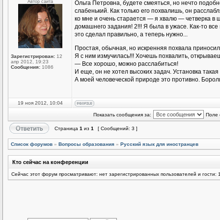
Автор сайта
Ольга Петровна, будете смеяться, но нечто подоб
слабенький. Как только его похвалишь, он расслаб
ко мне и очень старается — я хвалю — четверка в
домашнего задания! 2!!! Я была в ужасе. Как-то все
это сделал правильно, а теперь нужно...
Простая, обычная, но искренняя похвала приноси
Я с ним измучилась!!! Хочешь похвалить, открываеш
Зарегистрирован:
12
апр 2012, 19:23
— Все хорошо, можно расслабиться!
Сообщения:
1086
И еще, он не хотел высоких задач. Установка такая 
А моей человеческой природе это противно. Бороли
19 ноя 2012, 10:04
Показать сообщения за:
Поле 
Страница
1
из
1
[ Сообщений: 3 ]
Список форумов
»
Вопросы образования
»
Русский язык для иностранцев
Кто сейчас на конференции
Сейчас этот форум просматривают: нет зарегистрированных пользователей и гости: 