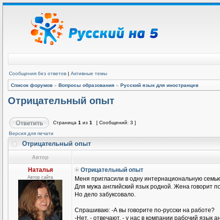
Сообщения без ответов
|
Активные темы
Список форумов
»
Вопросы образования
»
Русский язык для иностранцев
Отрицательный опыт
Страница
1
из
1
[ Сообщений: 3 ]
Версия для печати
Отрицательный опыт
Автор
Наталья
Отрицательный опыт
Автор сайта
Меня пригласили в одну интернациональную семью
Для мужа английский язык родной. Жена говорит п
Но дело забуксовало.
Спрашиваю: -А вы говорите по-русски на работе?
-Нет, - отвечают, - у нас в компании рабочий язык а