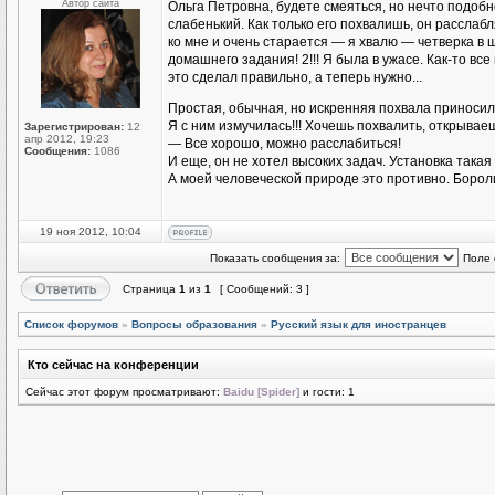
Автор сайта
Ольга Петровна, будете смеяться, но нечто подоб
слабенький. Как только его похвалишь, он расслаб
ко мне и очень старается — я хвалю — четверка в
домашнего задания! 2!!! Я была в ужасе. Как-то все
это сделал правильно, а теперь нужно...
Простая, обычная, но искренняя похвала приноси
Я с ним измучилась!!! Хочешь похвалить, открываеш
Зарегистрирован:
12
апр 2012, 19:23
— Все хорошо, можно расслабиться!
Сообщения:
1086
И еще, он не хотел высоких задач. Установка такая 
А моей человеческой природе это противно. Бороли
19 ноя 2012, 10:04
Показать сообщения за:
Поле 
Страница
1
из
1
[ Сообщений: 3 ]
Список форумов
»
Вопросы образования
»
Русский язык для иностранцев
Кто сейчас на конференции
Сейчас этот форум просматривают:
Baidu [Spider]
и гости: 1