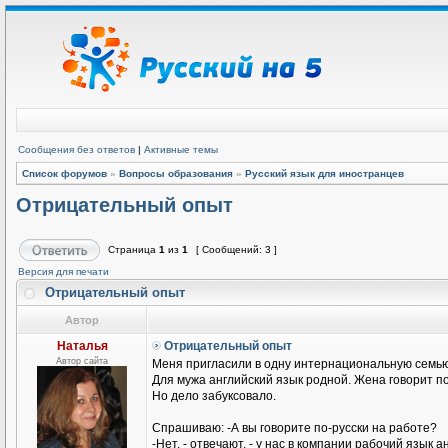
Сообщения без ответов
|
Активные темы
Список форумов
»
Вопросы образования
»
Русский язык для иностранцев
Отрицательный опыт
Страница
1
из
1
[ Сообщений: 3 ]
Версия для печати
Отрицательный опыт
Автор
Наталья
Отрицательный опыт
Автор сайта
Меня пригласили в одну интернациональную семью
Для мужа английский язык родной. Жена говорит п
Но дело забуксовало.
Спрашиваю: -А вы говорите по-русски на работе?
-Нет, - отвечают, - у нас в компании рабочий язык а