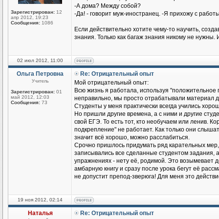
-А дома? Между собой?
Зарегистрирован:
12
-Да! - говорит муж-иностранец. -Я прихожу с работы
апр 2012, 19:23
Сообщения:
1086
Если действительно хотите чему-то научить, созд
знания. Только как багаж знания никому не нужны. 
02 июл 2012, 11:00
Ольга Петровна
Re: Отрицательный опыт
Учитель
Мой отрицательный опыт:
Всю жизнь я работала, используя "положительное п
Зарегистрирован:
01
май 2012, 12:03
неправильно, мы просто отрабатывали материал до
Сообщения:
73
Студенты у меня практически всегда учились хорош
Но пришли другие времена, а с ними и другие студен
свой ЕГЭ. То есть тот, кто необучаем или ленив. К
подкрепление" не работает. Как только они слышат
значит всё хорошо, можно расслабиться.
Срочно пришлось придумать ряд карательных мер,
записывались все сделанные студентом задания, а н
упражнениях - нету её, родимой. Это возымевает д
амбарную книгу и сразу после урока бегут её рассмат
не допустит препод-зверюга! Для меня это действ
19 ноя 2012, 02:14
Наталья
Re: Отрицательный опыт