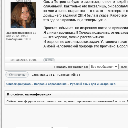
Автор сайта
Ольга Петровна, будете смеяться, но нечто подоб
слабенький. Как только его похвалишь, он расслаб
ко мне и очень старается — я хвалю — четверка в
домашнего задания! 2!!! Я была в ужасе. Как-то все
это сделал правильно, а теперь нужно...
Простая, обычная, но искренняя похвала приноси
Я с ним измучилась!!! Хочешь похвалить, открываеш
Зарегистрирован:
12
апр 2012, 19:23
— Все хорошо, можно расслабиться!
Сообщения:
1086
И еще, он не хотел высоких задач. Установка такая 
А моей человеческой природе это противно. Бороли
19 ноя 2012, 10:04
Показать сообщения за:
Поле 
Страница
1
из
1
[ Сообщений: 3 ]
Список форумов
»
Вопросы образования
»
Русский язык для иностранцев
Кто сейчас на конференции
Сейчас этот форум просматривают: нет зарегистрированных пользователей и гости: 