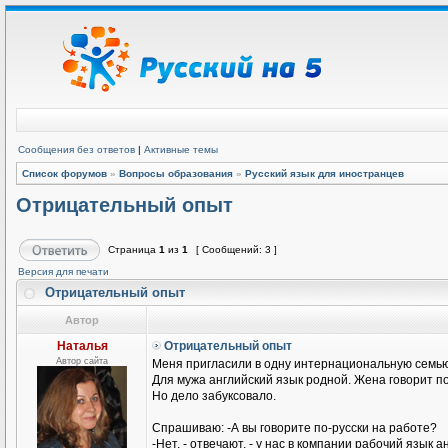
Сообщения без ответов
|
Активные темы
Список форумов
»
Вопросы образования
»
Русский язык для иностранцев
Отрицательный опыт
Страница
1
из
1
[ Сообщений: 3 ]
Версия для печати
Отрицательный опыт
Автор
Наталья
Отрицательный опыт
Автор сайта
Меня пригласили в одну интернациональную семью
Для мужа английский язык родной. Жена говорит п
Но дело забуксовало.
Спрашиваю: -А вы говорите по-русски на работе?
-Нет, - отвечают, - у нас в компании рабочий язык а