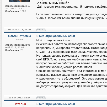
-А дома? Между собой?
Зарегистрирован:
12
-Да! - говорит муж-иностранец. -Я прихожу с работы
апр 2012, 19:23
Сообщения:
1086
Если действительно хотите чему-то научить, созд
знания. Только как багаж знания никому не нужны. 
02 июл 2012, 11:00
Ольга Петровна
Re: Отрицательный опыт
Учитель
Мой отрицательный опыт:
Всю жизнь я работала, используя "положительное п
Зарегистрирован:
01
май 2012, 12:03
неправильно, мы просто отрабатывали материал до
Сообщения:
73
Студенты у меня практически всегда учились хорош
Но пришли другие времена, а с ними и другие студен
свой ЕГЭ. То есть тот, кто необучаем или ленив. К
подкрепление" не работает. Как только они слышат
значит всё хорошо, можно расслабиться.
Срочно пришлось придумать ряд карательных мер,
записывались все сделанные студентом задания, а н
упражнениях - нету её, родимой. Это возымевает д
амбарную книгу и сразу после урока бегут её рассмат
не допустит препод-зверюга! Для меня это действ
19 ноя 2012, 02:14
Наталья
Re: Отрицательный опыт