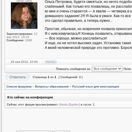
Автор сайта
Ольга Петровна, будете смеяться, но нечто подоб
слабенький. Как только его похвалишь, он расслаб
ко мне и очень старается — я хвалю — четверка в
домашнего задания! 2!!! Я была в ужасе. Как-то все
это сделал правильно, а теперь нужно...
Простая, обычная, но искренняя похвала приноси
Я с ним измучилась!!! Хочешь похвалить, открываеш
Зарегистрирован:
12
апр 2012, 19:23
— Все хорошо, можно расслабиться!
Сообщения:
1086
И еще, он не хотел высоких задач. Установка такая 
А моей человеческой природе это противно. Бороли
19 ноя 2012, 10:04
Показать сообщения за:
Поле 
Страница
1
из
1
[ Сообщений: 3 ]
Список форумов
»
Вопросы образования
»
Русский язык для иностранцев
Кто сейчас на конференции
Сейчас этот форум просматривают:
Baidu [Spider]
и гости: 1