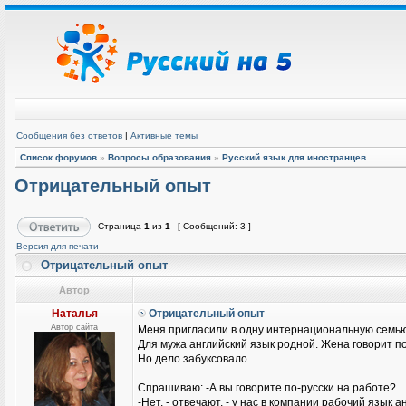
Сообщения без ответов
|
Активные темы
Список форумов
»
Вопросы образования
»
Русский язык для иностранцев
Отрицательный опыт
Страница
1
из
1
[ Сообщений: 3 ]
Версия для печати
Отрицательный опыт
Автор
Наталья
Отрицательный опыт
Автор сайта
Меня пригласили в одну интернациональную семью
Для мужа английский язык родной. Жена говорит п
Но дело забуксовало.
Спрашиваю: -А вы говорите по-русски на работе?
-Нет, - отвечают, - у нас в компании рабочий язык а