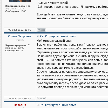
-А дома? Между собой?
Зарегистрирован:
12
-Да! - говорит муж-иностранец. -Я прихожу с работы
апр 2012, 19:23
Сообщения:
1086
Если действительно хотите чему-то научить, созд
знания. Только как багаж знания никому не нужны. 
02 июл 2012, 11:00
Ольга Петровна
Re: Отрицательный опыт
Учитель
Мой отрицательный опыт:
Всю жизнь я работала, используя "положительное п
Зарегистрирован:
01
май 2012, 12:03
неправильно, мы просто отрабатывали материал до
Сообщения:
73
Студенты у меня практически всегда учились хорош
Но пришли другие времена, а с ними и другие студен
свой ЕГЭ. То есть тот, кто необучаем или ленив. К
подкрепление" не работает. Как только они слышат
значит всё хорошо, можно расслабиться.
Срочно пришлось придумать ряд карательных мер,
записывались все сделанные студентом задания, а н
упражнениях - нету её, родимой. Это возымевает д
амбарную книгу и сразу после урока бегут её рассмат
не допустит препод-зверюга! Для меня это действ
19 ноя 2012, 02:14
Наталья
Re: Отрицательный опыт