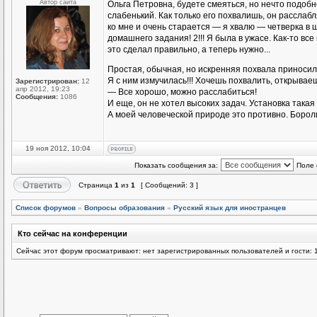
Автор сайта
Ольга Петровна, будете смеяться, но нечто подоб
слабенький. Как только его похвалишь, он расслаб
ко мне и очень старается — я хвалю — четверка в
домашнего задания! 2!!! Я была в ужасе. Как-то все
это сделал правильно, а теперь нужно...
Простая, обычная, но искренняя похвала приноси
Я с ним измучилась!!! Хочешь похвалить, открываеш
Зарегистрирован:
12
апр 2012, 19:23
— Все хорошо, можно расслабиться!
Сообщения:
1086
И еще, он не хотел высоких задач. Установка такая 
А моей человеческой природе это противно. Бороли
19 ноя 2012, 10:04
Показать сообщения за:
Поле 
Страница
1
из
1
[ Сообщений: 3 ]
Список форумов
»
Вопросы образования
»
Русский язык для иностранцев
Кто сейчас на конференции
Сейчас этот форум просматривают: нет зарегистрированных пользователей и гости: 