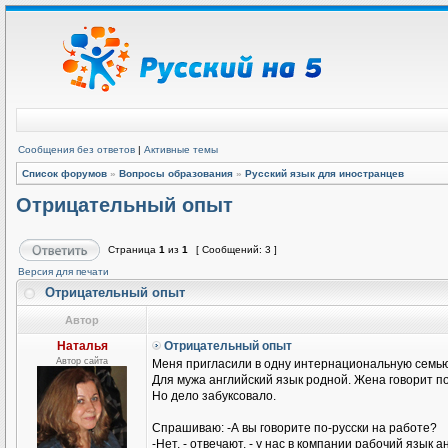
Сообщения без ответов
|
Активные темы
Список форумов
»
Вопросы образования
»
Русский язык для иностранцев
Отрицательный опыт
Страница
1
из
1
[ Сообщений: 3 ]
Версия для печати
Отрицательный опыт
Автор
Наталья
Отрицательный опыт
Автор сайта
Меня пригласили в одну интернациональную семью
Для мужа английский язык родной. Жена говорит п
Но дело забуксовало.
Спрашиваю: -А вы говорите по-русски на работе?
-Нет, - отвечают, - у нас в компании рабочий язык а