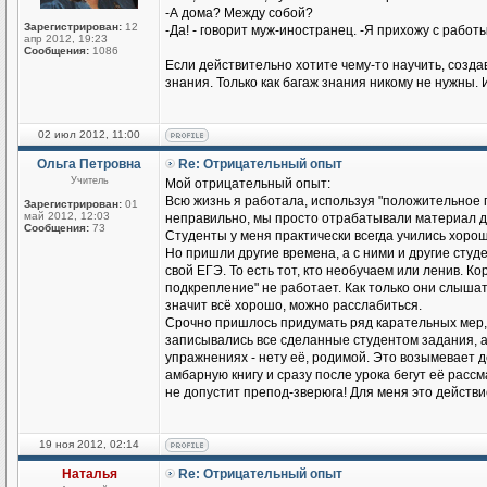
-А дома? Между собой?
Зарегистрирован:
12
-Да! - говорит муж-иностранец. -Я прихожу с работы
апр 2012, 19:23
Сообщения:
1086
Если действительно хотите чему-то научить, созд
знания. Только как багаж знания никому не нужны. 
02 июл 2012, 11:00
Ольга Петровна
Re: Отрицательный опыт
Учитель
Мой отрицательный опыт:
Всю жизнь я работала, используя "положительное п
Зарегистрирован:
01
май 2012, 12:03
неправильно, мы просто отрабатывали материал до
Сообщения:
73
Студенты у меня практически всегда учились хорош
Но пришли другие времена, а с ними и другие студен
свой ЕГЭ. То есть тот, кто необучаем или ленив. К
подкрепление" не работает. Как только они слышат
значит всё хорошо, можно расслабиться.
Срочно пришлось придумать ряд карательных мер,
записывались все сделанные студентом задания, а н
упражнениях - нету её, родимой. Это возымевает д
амбарную книгу и сразу после урока бегут её рассмат
не допустит препод-зверюга! Для меня это действ
19 ноя 2012, 02:14
Наталья
Re: Отрицательный опыт