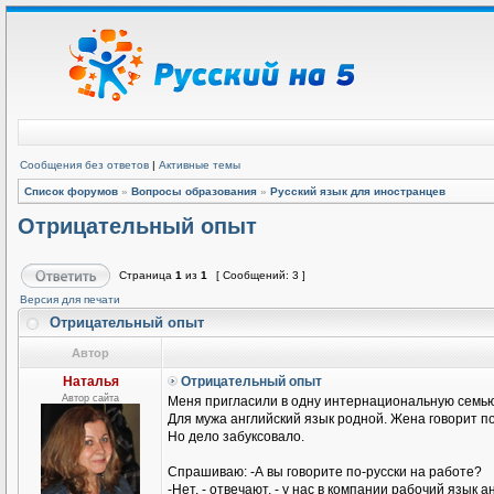
Сообщения без ответов
|
Активные темы
Список форумов
»
Вопросы образования
»
Русский язык для иностранцев
Отрицательный опыт
Страница
1
из
1
[ Сообщений: 3 ]
Версия для печати
Отрицательный опыт
Автор
Наталья
Отрицательный опыт
Автор сайта
Меня пригласили в одну интернациональную семью
Для мужа английский язык родной. Жена говорит п
Но дело забуксовало.
Спрашиваю: -А вы говорите по-русски на работе?
-Нет, - отвечают, - у нас в компании рабочий язык а