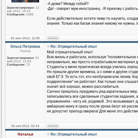
-А дома? Между собой?
Зарегистрирован:
12
-Да! - говорит муж-иностранец. -Я прихожу с работы
апр 2012, 19:23
Сообщения:
1086
Если действительно хотите чему-то научить, созд
знания. Только как багаж знания никому не нужны. 
02 июл 2012, 11:00
Ольга Петровна
Re: Отрицательный опыт
Учитель
Мой отрицательный опыт:
Всю жизнь я работала, используя "положительное п
Зарегистрирован:
01
май 2012, 12:03
неправильно, мы просто отрабатывали материал до
Сообщения:
73
Студенты у меня практически всегда учились хорош
Но пришли другие времена, а с ними и другие студен
свой ЕГЭ. То есть тот, кто необучаем или ленив. К
подкрепление" не работает. Как только они слышат
значит всё хорошо, можно расслабиться.
Срочно пришлось придумать ряд карательных мер,
записывались все сделанные студентом задания, а н
упражнениях - нету её, родимой. Это возымевает д
амбарную книгу и сразу после урока бегут её рассмат
не допустит препод-зверюга! Для меня это действ
19 ноя 2012, 02:14
Наталья
Re: Отрицательный опыт