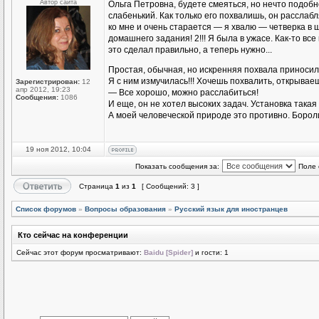
Автор сайта
Ольга Петровна, будете смеяться, но нечто подоб
слабенький. Как только его похвалишь, он расслаб
ко мне и очень старается — я хвалю — четверка в
домашнего задания! 2!!! Я была в ужасе. Как-то все
это сделал правильно, а теперь нужно...
Простая, обычная, но искренняя похвала приноси
Я с ним измучилась!!! Хочешь похвалить, открываеш
Зарегистрирован:
12
апр 2012, 19:23
— Все хорошо, можно расслабиться!
Сообщения:
1086
И еще, он не хотел высоких задач. Установка такая 
А моей человеческой природе это противно. Бороли
19 ноя 2012, 10:04
Показать сообщения за:
Поле 
Страница
1
из
1
[ Сообщений: 3 ]
Список форумов
»
Вопросы образования
»
Русский язык для иностранцев
Кто сейчас на конференции
Сейчас этот форум просматривают:
Baidu [Spider]
и гости: 1