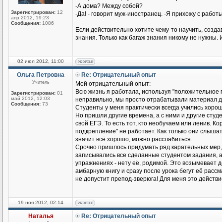
-А дома? Между собой?
Зарегистрирован:
12
-Да! - говорит муж-иностранец. -Я прихожу с работы
апр 2012, 19:23
Сообщения:
1086
Если действительно хотите чему-то научить, созд
знания. Только как багаж знания никому не нужны. 
02 июл 2012, 11:00
Ольга Петровна
Re: Отрицательный опыт
Учитель
Мой отрицательный опыт:
Всю жизнь я работала, используя "положительное п
Зарегистрирован:
01
май 2012, 12:03
неправильно, мы просто отрабатывали материал до
Сообщения:
73
Студенты у меня практически всегда учились хорош
Но пришли другие времена, а с ними и другие студен
свой ЕГЭ. То есть тот, кто необучаем или ленив. К
подкрепление" не работает. Как только они слышат
значит всё хорошо, можно расслабиться.
Срочно пришлось придумать ряд карательных мер,
записывались все сделанные студентом задания, а н
упражнениях - нету её, родимой. Это возымевает д
амбарную книгу и сразу после урока бегут её рассмат
не допустит препод-зверюга! Для меня это действ
19 ноя 2012, 02:14
Наталья
Re: Отрицательный опыт