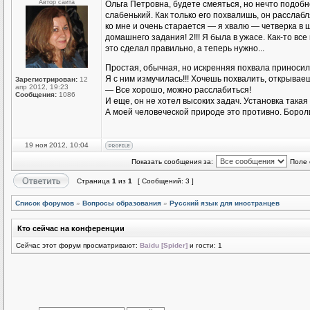
Автор сайта
Ольга Петровна, будете смеяться, но нечто подоб
слабенький. Как только его похвалишь, он расслаб
ко мне и очень старается — я хвалю — четверка в
домашнего задания! 2!!! Я была в ужасе. Как-то все
это сделал правильно, а теперь нужно...
Простая, обычная, но искренняя похвала приноси
Я с ним измучилась!!! Хочешь похвалить, открываеш
Зарегистрирован:
12
апр 2012, 19:23
— Все хорошо, можно расслабиться!
Сообщения:
1086
И еще, он не хотел высоких задач. Установка такая 
А моей человеческой природе это противно. Бороли
19 ноя 2012, 10:04
Показать сообщения за:
Поле 
Страница
1
из
1
[ Сообщений: 3 ]
Список форумов
»
Вопросы образования
»
Русский язык для иностранцев
Кто сейчас на конференции
Сейчас этот форум просматривают:
Baidu [Spider]
и гости: 1