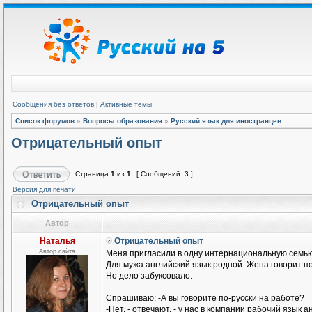
Сообщения без ответов
|
Активные темы
Список форумов
»
Вопросы образования
»
Русский язык для иностранцев
Отрицательный опыт
Страница
1
из
1
[ Сообщений: 3 ]
Версия для печати
Отрицательный опыт
Автор
Наталья
Отрицательный опыт
Автор сайта
Меня пригласили в одну интернациональную семью
Для мужа английский язык родной. Жена говорит п
Но дело забуксовало.
Спрашиваю: -А вы говорите по-русски на работе?
-Нет, - отвечают, - у нас в компании рабочий язык а