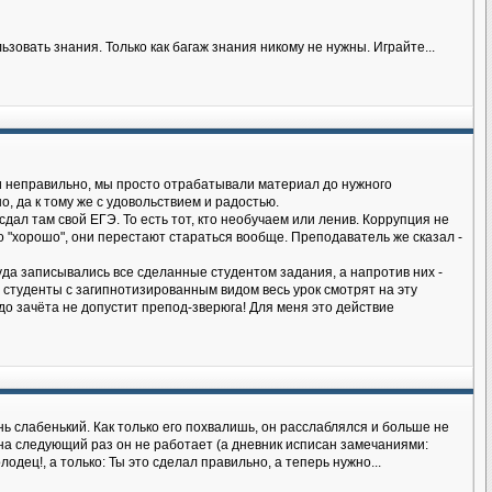
овать знания. Только как багаж знания никому не нужны. Играйте...
ки неправильно, мы просто отрабатывали материал до нужного
, да к тому же с удовольствием и радостью.
 сдал там свой ЕГЭ. То есть тот, кто необучаем или ленив. Коррупция не
во "хорошо", они перестают стараться вообще. Преподаватель же сказал -
да записывались все сделанные студентом задания, а напротив них -
ь студенты с загипнотизированным видом весь урок смотрят на эту
дь до зачёта не допустит препод-зверюга! Для меня это действие
ь слабенький. Как только его похвалишь, он расслаблялся и больше не
 на следующий раз он не работает (а дневник исписан замечаниями:
одец!, а только: Ты это сделал правильно, а теперь нужно...