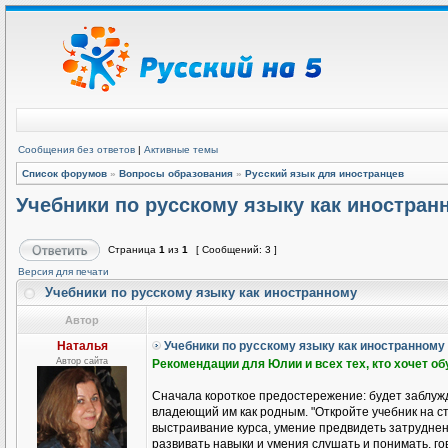
Сообщения без ответов
|
Активные темы
Список форумов
»
Вопросы образования
»
Русский язык для иностранцев
Учебники по русскому языку как иностран
Страница
1
из
1
[ Сообщений: 3 ]
Версия для печати
Учебники по русскому языку как иностранному
Автор
Наталья
Учебники по русскому языку как иностранному
Автор сайта
Рекомендации для Юлии и всех тех, кто хочет о
Сначала короткое предостережение: будет заблужд
владеющий им как родным. "Откройте учебник на ст
выстраивание курса, умение предвидеть затруднени
развивать навыки и умения слушать и понимать, гов