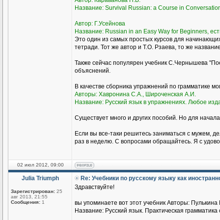
Автор: Караванова Н.Б.
Название: Survival Russian: а Course in Conversati
Автор: Г.Усейнова
Название: Russian in an Easy Way for Beginners, ест
Это один из самых простых курсов для начинающи
тетради. Тот же автор и Т.О. Рзаева, то же названи
Также сейчас популярен учебник С.Чернышева "Пое
объяснений.
В качестве сборника упражнений по грамматике м
Авторы: Хавронина С.А., Широченская А.И.
Название: Русский язык в упражнениях. Любое изд
Существует много и других пособий. Но для начала
Если вы все-таки решитесь заниматься с мужем, де
раз в неделю. С вопросами обращайтесь. Я с удово
02 июл 2012, 09:00
Julia Triumph
Re: Учебники по русскому языку как иностран
Здравствуйте!
Зарегистрирован:
25
авг 2013, 21:55
Сообщения:
1
вы упоминаете вот этот учебник Авторы: Пулькина И
Название: Русский язык. Практическая грамматика с