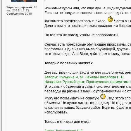
Зарегистрирован:
12
Языковые курсы или, что еще лучше, индивидуал
апр 2012, 19:23
Если вы не получили специальность преподавателя р
Сообщения:
1086
как вам это представлялось сначала.
Часто вы 
Дело в том, что носители языка владеют им бессоз
Но все это не повод, чтобы не попробовать!
Сейчас есть прекрасные обучающие программы, ра
программы. Одна из них была обучающей, другая - 
то в этом роде в Аpp Store, дайте нам ссылку, пожа
Теперь о полезных книжках.
Для вас, именно для вас, а не для вашего мужа, ре
Авторы: Пулькина И. М., Захава-Некрасова Е. Б.
Название: Русский язык. Практическая грамматика с
Это самый объемный и самый систематический спр
переводы на разные языки), с упражнениями и с о
Мужу его показывать не советую
, вид этого сп
объемом. Не нужно читать все подряд. Но когда чт
сложная из ваших будущих забот. Если вы будете пр
использовать.
Теперь о книжках для мужа.