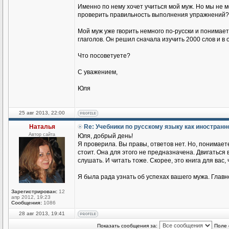
Именно по нему хочет учиться мой муж. Но мы не 
проверить правильность выполнения упражнений?
Мой муж уже гворить немного по-русски и понимае
глаголов. Он решил сначала изучить 2000 слов и в
Что посоветуете?
С уважением,
Юля
25 авг 2013, 22:00
Наталья
Re: Учебники по русскому языку как иностран
Автор сайта
Юля, добрый день!
Я проверила. Вы правы, ответов нет. Но, понимаете
стоит. Она для этого не предназначена. Двигаться
слушать. И читать тоже. Скорее, это книга для вас,
Я была рада узнать об успехах вашего мужа. Главн
Зарегистрирован:
12
апр 2012, 19:23
Сообщения:
1086
28 авг 2013, 19:41
Показать сообщения за:
Поле 