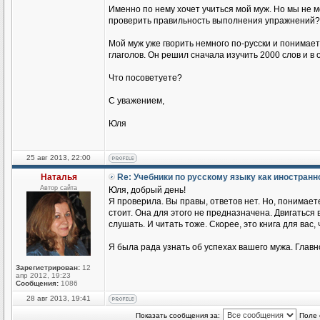
Именно по нему хочет учиться мой муж. Но мы не 
проверить правильность выполнения упражнений?
Мой муж уже гворить немного по-русски и понимае
глаголов. Он решил сначала изучить 2000 слов и в
Что посоветуете?
С уважением,
Юля
25 авг 2013, 22:00
Наталья
Re: Учебники по русскому языку как иностран
Автор сайта
Юля, добрый день!
Я проверила. Вы правы, ответов нет. Но, понимаете
стоит. Она для этого не предназначена. Двигаться
слушать. И читать тоже. Скорее, это книга для вас,
Я была рада узнать об успехах вашего мужа. Главн
Зарегистрирован:
12
апр 2012, 19:23
Сообщения:
1086
28 авг 2013, 19:41
Показать сообщения за:
Поле 