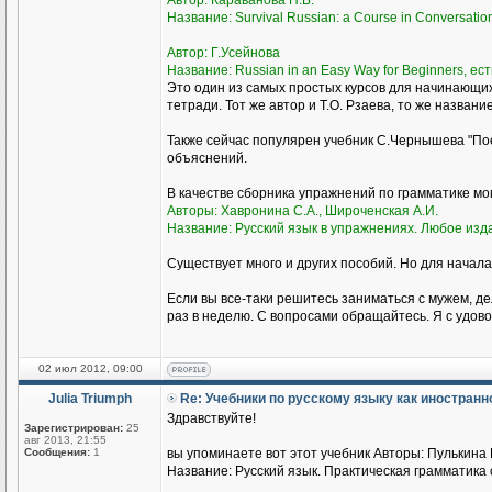
Автор: Караванова Н.Б.
Название: Survival Russian: а Course in Conversati
Автор: Г.Усейнова
Название: Russian in an Easy Way for Beginners, ест
Это один из самых простых курсов для начинающи
тетради. Тот же автор и Т.О. Рзаева, то же названи
Также сейчас популярен учебник С.Чернышева "Пое
объяснений.
В качестве сборника упражнений по грамматике м
Авторы: Хавронина С.А., Широченская А.И.
Название: Русский язык в упражнениях. Любое изд
Существует много и других пособий. Но для начала
Если вы все-таки решитесь заниматься с мужем, де
раз в неделю. С вопросами обращайтесь. Я с удово
02 июл 2012, 09:00
Julia Triumph
Re: Учебники по русскому языку как иностран
Здравствуйте!
Зарегистрирован:
25
авг 2013, 21:55
Сообщения:
1
вы упоминаете вот этот учебник Авторы: Пулькина И
Название: Русский язык. Практическая грамматика с