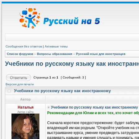
Сообщения без ответов
|
Активные темы
Список форумов
»
Вопросы образования
»
Русский язык для иностранцев
Учебники по русскому языку как иностран
Страница
1
из
1
[ Сообщений: 3 ]
Версия для печати
Учебники по русскому языку как иностранному
Автор
Наталья
Учебники по русскому языку как иностранному
Автор сайта
Рекомендации для Юлии и всех тех, кто хочет о
Сначала короткое предостережение: будет заблужд
владеющий им как родным. "Откройте учебник на ст
выстраивание курса, умение предвидеть затруднени
развивать навыки и умения слушать и понимать, гов