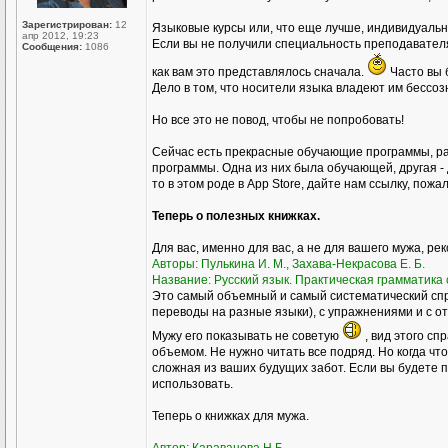
Зарегистрирован:
12
Языковые курсы или, что еще лучше, индивидуал
апр 2012, 19:23
Если вы не получили специальность преподавателя р
Сообщения:
1086
как вам это представлялось сначала.
Часто вы 
Дело в том, что носители языка владеют им бессоз
Но все это не повод, чтобы не попробовать!
Сейчас есть прекрасные обучающие программы, ра
программы. Одна из них была обучающей, другая - 
то в этом роде в Аpp Store, дайте нам ссылку, пожа
Теперь о полезных книжках.
Для вас, именно для вас, а не для вашего мужа, ре
Авторы: Пулькина И. М., Захава-Некрасова Е. Б.
Название: Русский язык. Практическая грамматика с
Это самый объемный и самый систематический спр
переводы на разные языки), с упражнениями и с о
Мужу его показывать не советую
, вид этого сп
объемом. Не нужно читать все подряд. Но когда чт
сложная из ваших будущих забот. Если вы будете пр
использовать.
Теперь о книжках для мужа.