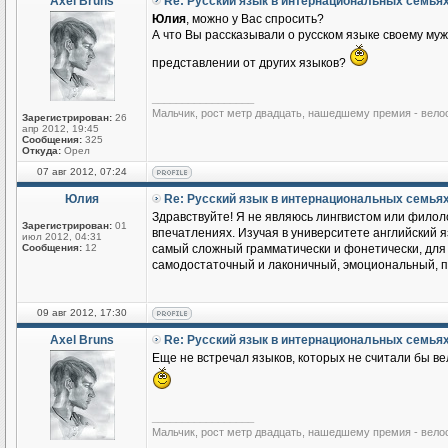
Axel Bruns
Re: Русский язык в интернациональных семья
Юлия
, можно у Вас спросить?
А что Вы рассказывали о русском языке своему му
представлении от других языков?
_________________
Мальчик, рост метр двадцать, нашедшему премия - вело
Зарегистрирован:
26
апр 2012, 19:45
Сообщения:
325
Откуда:
Орел
07 авг 2012, 07:24
Юлия
Re: Русский язык в интернациональных семья
Здравствуйте! Я не являюсь лингвистом или филоло
Зарегистрирован:
01
впечатлениях. Изучая в университете английский яз
июл 2012, 04:31
Сообщения:
12
самый сложный грамматически и фонетически, для м
самодостаточный и лаконичный, эмоциональный, по
09 авг 2012, 17:30
Axel Bruns
Re: Русский язык в интернациональных семья
Еще не встречал языков, которых не считали бы ве
_________________
Мальчик, рост метр двадцать, нашедшему премия - вело