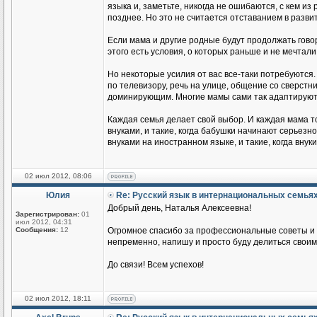
языка и, заметьте, никогда не ошибаются, с кем из
позднее. Но это не считается отставанием в разви
Если мама и другие родные будут продолжать говор
этого есть условия, о которых раньше и не мечтали
Но некоторые усилия от вас все-таки потребуются.
по телевизору, речь на улице, общение со сверстник
доминирующим. Многие мамы сами так адаптируются
Каждая семья делает свой выбор. И каждая мама т
внуками, и такие, когда бабушки начинают серьезн
внуками на иностранном языке, и такие, когда вн
02 июл 2012, 08:06
Юлия
Re: Русский язык в интернациональных семья
Добрый день, Наталья Алексеевна!
Зарегистрирован:
01
июл 2012, 04:31
Сообщения:
12
Огромное спасибо за профессиональные советы и п
непременно, напишу и просто буду делиться своим
До связи! Всем успехов!
02 июл 2012, 18:11