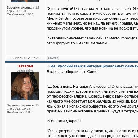
Зарегистрирован:
12
"Здравствуйте! Очень рада, что нашла ваш сайт. Я 
апр 2012, 19:23
понимать, что мне самой нужно освежить в памяти 
Сообщения:
1086
Могли бы Вы посоветовать хорошую книгу для иност
книжных магазинах, но не нашла ничего, правда, бы
продвинутом уровне, что для новичка не подходит".
Интернациональных семей сейчас много, гораздо б
этом форуме таким семьям помочь.
02 июл 2012, 07:31
Наталья
Re: Русский язык в интернациональных семья
Автор сайта
Второе сообщение от Юлии:
"Добрый день, Наталья Алексеевна! Очень рада, чт
помощь, людям, которые в той или иной степени во
от профессионализма. Совершенно с вами согласна
как часто мне советует моя бабушка из России. Вся 
Зарегистрирован:
12
язык, живя в испанском обществе, но это уже друга
апр 2012, 19:23
практики язык не освоишь и знания будут в тетради
Сообщения:
1086
Всего Вам доброго!"
Юля, с уверенностью могу сказать, что все зависит
это человек, у которого два языка родных: один о