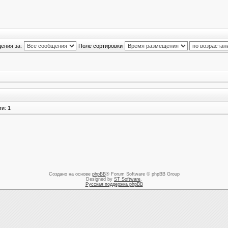
ения за:
Поле сортировки
и: 1
Создано на основе
phpBB
® Forum Software © phpBB Group
Designed by
ST Software
.
Русская поддержка phpBB