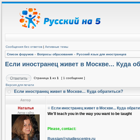
Сообщения без ответов
|
Активные темы
Список форумов
»
Вопросы образования
»
Русский язык для иностранцев
Если иностранец живет в Москве... Куда о
Страница
1
из
1
[ 1 сообщение ]
Версия для печати
Если иностранец живет в Москве... Куда обратиться?
Автор
Наталья
Если иностранец живет в Москве... Куда обрат
Автор сайта
We'll teach you in the way you want to be taught
Please, contact:
Russian@studiescentre.ru