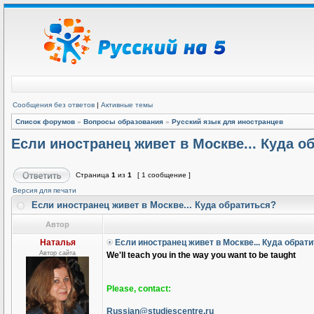
Сообщения без ответов
|
Активные темы
Список форумов
»
Вопросы образования
»
Русский язык для иностранцев
Если иностранец живет в Москве... Куда о
Страница
1
из
1
[ 1 сообщение ]
Версия для печати
Если иностранец живет в Москве... Куда обратиться?
Автор
Наталья
Если иностранец живет в Москве... Куда обрат
Автор сайта
We'll teach you in the way you want to be taught
Please, contact:
Russian@studiescentre.ru