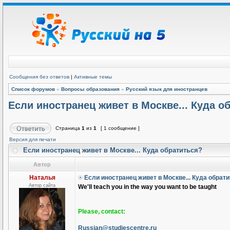
Сообщения без ответов
|
Активные темы
Список форумов
»
Вопросы образования
»
Русский язык для иностранцев
Если иностранец живет в Москве... Куда о
Страница
1
из
1
[ 1 сообщение ]
Версия для печати
Если иностранец живет в Москве... Куда обратиться?
Автор
Наталья
Если иностранец живет в Москве... Куда обрат
Автор сайта
We'll teach you in the way you want to be taught
Please, contact:
Russian@studiescentre.ru