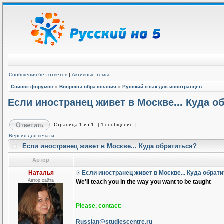
Сообщения без ответов
|
Активные темы
Список форумов
»
Вопросы образования
»
Русский язык для иностранцев
Если иностранец живет в Москве... Куда о
Страница
1
из
1
[ 1 сообщение ]
Версия для печати
Если иностранец живет в Москве... Куда обратиться?
Автор
Наталья
Если иностранец живет в Москве... Куда обрат
Автор сайта
We'll teach you in the way you want to be taught
Please, contact:
Russian@studiescentre.ru