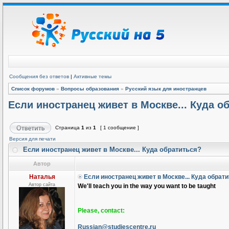
Сообщения без ответов
|
Активные темы
Список форумов
»
Вопросы образования
»
Русский язык для иностранцев
Если иностранец живет в Москве... Куда о
Страница
1
из
1
[ 1 сообщение ]
Версия для печати
Если иностранец живет в Москве... Куда обратиться?
Автор
Наталья
Если иностранец живет в Москве... Куда обрат
Автор сайта
We'll teach you in the way you want to be taught
Please, contact:
Russian@studiescentre.ru