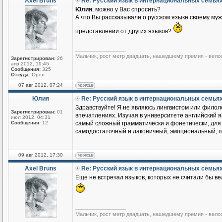
Axel Bruns
Re: Русский язык в интернациональных семья
Юлия
, можно у Вас спросить?
А что Вы рассказывали о русском языке своему му
представлении от других языков?
_________________
Мальчик, рост метр двадцать, нашедшему премия - вело
Зарегистрирован:
26
апр 2012, 19:45
Сообщения:
325
Откуда:
Орел
07 авг 2012, 07:24
Юлия
Re: Русский язык в интернациональных семья
Здравствуйте! Я не являюсь лингвистом или филоло
Зарегистрирован:
01
впечатлениях. Изучая в университете английский яз
июл 2012, 04:31
Сообщения:
12
самый сложный грамматически и фонетически, для м
самодостаточный и лаконичный, эмоциональный, по
09 авг 2012, 17:30
Axel Bruns
Re: Русский язык в интернациональных семья
Еще не встречал языков, которых не считали бы ве
_________________
Мальчик, рост метр двадцать, нашедшему премия - вело