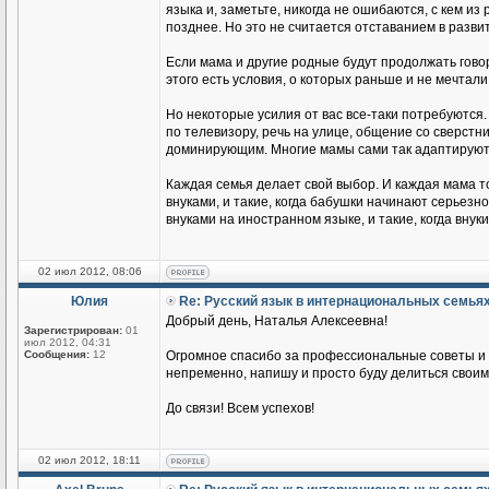
языка и, заметьте, никогда не ошибаются, с кем из
позднее. Но это не считается отставанием в разви
Если мама и другие родные будут продолжать говор
этого есть условия, о которых раньше и не мечтали
Но некоторые усилия от вас все-таки потребуются.
по телевизору, речь на улице, общение со сверстник
доминирующим. Многие мамы сами так адаптируются
Каждая семья делает свой выбор. И каждая мама т
внуками, и такие, когда бабушки начинают серьезн
внуками на иностранном языке, и такие, когда вн
02 июл 2012, 08:06
Юлия
Re: Русский язык в интернациональных семья
Добрый день, Наталья Алексеевна!
Зарегистрирован:
01
июл 2012, 04:31
Сообщения:
12
Огромное спасибо за профессиональные советы и п
непременно, напишу и просто буду делиться своим
До связи! Всем успехов!
02 июл 2012, 18:11