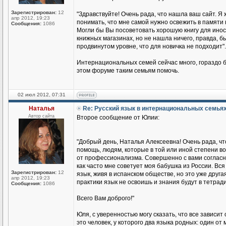
Зарегистрирован:
12
"Здравствуйте! Очень рада, что нашла ваш сайт. Я 
апр 2012, 19:23
понимать, что мне самой нужно освежить в памяти 
Сообщения:
1086
Могли бы Вы посоветовать хорошую книгу для иност
книжных магазинах, но не нашла ничего, правда, бы
продвинутом уровне, что для новичка не подходит".
Интернациональных семей сейчас много, гораздо б
этом форуме таким семьям помочь.
02 июл 2012, 07:31
Наталья
Re: Русский язык в интернациональных семья
Автор сайта
Второе сообщение от Юлии:
"Добрый день, Наталья Алексеевна! Очень рада, чт
помощь, людям, которые в той или иной степени во
от профессионализма. Совершенно с вами согласна
как часто мне советует моя бабушка из России. Вся 
Зарегистрирован:
12
язык, живя в испанском обществе, но это уже друга
апр 2012, 19:23
практики язык не освоишь и знания будут в тетради
Сообщения:
1086
Всего Вам доброго!"
Юля, с уверенностью могу сказать, что все зависит
это человек, у которого два языка родных: один о