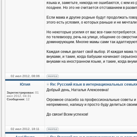
языка и, заметьте, никогда не ошибаются, с кем из
позднее. Но это не считается отставанием в разви
Если мама и другие родные будут продолжать говор
этого есть условия, о которых раньше и не мечтали
Но некоторые усилия от вас все-таки потребуются.
по телевизору, речь на улице, общение со сверстник
доминирующим. Многие мамы сами так адаптируются
Каждая семья делает свой выбор. И каждая мама т
внуками, и такие, когда бабушки начинают серьезн
внуками на иностранном языке, и такие, когда вн
02 июл 2012, 08:06
Юлия
Re: Русский язык в интернациональных семья
Добрый день, Наталья Алексеевна!
Зарегистрирован:
01
июл 2012, 04:31
Сообщения:
12
Огромное спасибо за профессиональные советы и п
непременно, напишу и просто буду делиться своим
До связи! Всем успехов!
02 июл 2012, 18:11