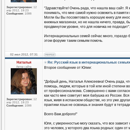
Зарегистрирован:
12
"Здравствуйте! Очень рада, что нашла ваш сайт. Я 
апр 2012, 19:23
понимать, что мне самой нужно освежить в памяти 
Сообщения:
1086
Могли бы Вы посоветовать хорошую книгу для иност
книжных магазинах, но не нашла ничего, правда, бы
продвинутом уровне, что для новичка не подходит".
Интернациональных семей сейчас много, гораздо б
этом форуме таким семьям помочь.
02 июл 2012, 07:31
Наталья
Re: Русский язык в интернациональных семья
Автор сайта
Второе сообщение от Юлии:
"Добрый день, Наталья Алексеевна! Очень рада, чт
помощь, людям, которые в той или иной степени во
от профессионализма. Совершенно с вами согласна
как часто мне советует моя бабушка из России. Вся 
Зарегистрирован:
12
язык, живя в испанском обществе, но это уже друга
апр 2012, 19:23
практики язык не освоишь и знания будут в тетради
Сообщения:
1086
Всего Вам доброго!"
Юля, с уверенностью могу сказать, что все зависит
это человек, у которого два языка родных: один о