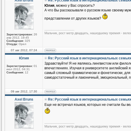
Axel Bruns
Re: Русский язык в интернациональных семья
Юлия
, можно у Вас спросить?
А что Вы рассказывали о русском языке своему му
представлении от других языков?
_________________
Мальчик, рост метр двадцать, нашедшему премия - вело
Зарегистрирован:
26
апр 2012, 19:45
Сообщения:
325
Откуда:
Орел
07 авг 2012, 07:24
Юлия
Re: Русский язык в интернациональных семья
Здравствуйте! Я не являюсь лингвистом или филоло
Зарегистрирован:
01
впечатлениях. Изучая в университете английский яз
июл 2012, 04:31
Сообщения:
12
самый сложный грамматически и фонетически, для м
самодостаточный и лаконичный, эмоциональный, по
09 авг 2012, 17:30
Axel Bruns
Re: Русский язык в интернациональных семья
Еще не встречал языков, которых не считали бы ве
_________________
Мальчик, рост метр двадцать, нашедшему премия - вело