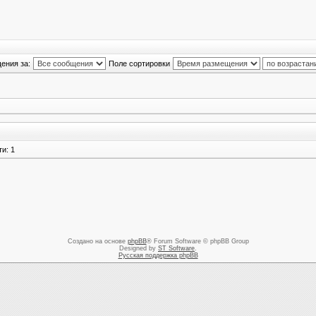
ения за:
Поле сортировки
и: 1
Создано на основе
phpBB
® Forum Software © phpBB Group
Designed by
ST Software
.
Русская поддержка phpBB