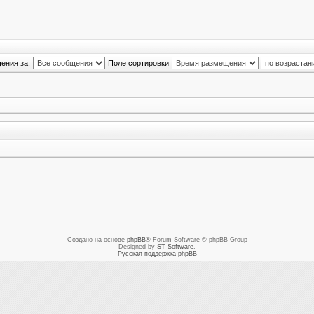
ения за:
Поле сортировки
Создано на основе
phpBB
® Forum Software © phpBB Group
Designed by
ST Software
.
Русская поддержка phpBB